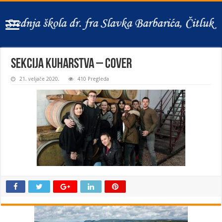
Sekcija kuharstva – cover
21. veljače 2020.
410 Pregleda