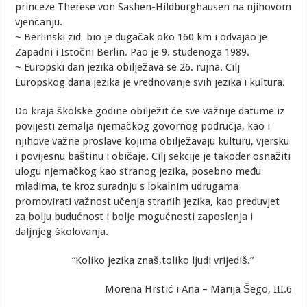
princeze Therese von Sashen-Hildburghausen na njihovom
vjenčanju.
~ Berlinski zid bio je dugačak oko 160 km i odvajao je
Zapadni i Istočni Berlin. Pao je 9. studenoga 1989.
~ Europski dan jezika obilježava se 26. rujna. Cilj
Europskog dana jezika je vrednovanje svih jezika i kultura.
Do kraja školske godine obilježit će sve važnije datume iz
povijesti zemalja njemačkog govornog područja, kao i
njihove važne proslave kojima obilježavaju kulturu, vjersku
i povijesnu baštinu i običaje. Cilj sekcije je također osnažiti
ulogu njemačkog kao stranog jezika, posebno među
mladima, te kroz suradnju s lokalnim udrugama
promovirati važnost učenja stranih jezika, kao preduvjet
za bolju budućnost i bolje mogućnosti zaposlenja i
daljnjeg školovanja.
“Koliko jezika znaš,toliko ljudi vrijediš.”
Morena Hrstić i Ana – Marija Šego, III.6