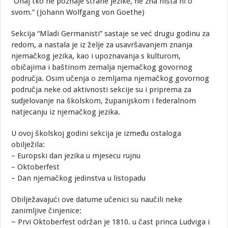
“Onaj tko ne poznaje strane jezike, ne zna ništa ni o
svom.” (Johann Wolfgang von Goethe)
Sekcija “Mladi Germanisti” sastaje se već drugu godinu za
redom, a nastala je iz želje za usavršavanjem znanja
njemačkog jezika, kao i upoznavanja s kulturom,
običajima i baštinom zemalja njemačkog govornog
područja. Osim učenja o zemljama njemačkog govornog
područja neke od aktivnosti sekcije su i priprema za
sudjelovanje na školskom, županijskom i federalnom
natjecanju iz njemačkog jezika.
U ovoj školskoj godini sekcija je između ostaloga
obilježila:
– Europski dan jezika u mjesecu rujnu
– Oktoberfest
– Dan njemačkog jedinstva u listopadu
Obilježavajući ove datume učenici su naučili neke
zanimljive činjenice:
~ Prvi Oktoberfest održan je 1810. u čast princa Ludviga i