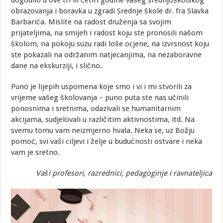
dogodilo u ove tri ili četiri godine vašeg srednjoškolskog
obrazovanja i boravka u zgradi Srednje škole dr. fra Slavka
Barbarića. Mislite na radost druženja sa svojim
prijateljima, na smijeh i radost koju ste pronosili našom
školom, na pokoju suzu radi loše ocjene, na izvrsnost koju
ste pokazali na održanim natjecanjima, na nezaboravne
dane na ekskurziji, i slično.
Puno je lijepih uspomena koje smo i vi i mi stvorili za
vrijeme vašeg školovanja – puno puta ste nas učinili
ponosnima i sretnima, odazivali se humanitarnim
akcijama, sudjelovali u različitim aktivnostima, itd. Na
svemu tomu vam neizmjerno hvala. Neka se, uz Božju
pomoć, svi vaši ciljevi i želje u budućnosti ostvare i neka
vam je sretno.
Vaši profesori, razrednici, pedagoginje i ravnateljica