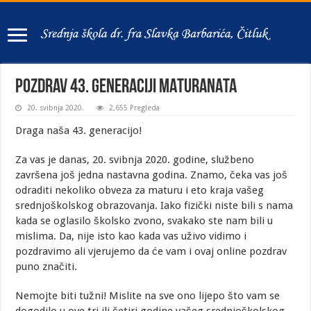
POZDRAV 43. GENERACIJI MATURANATA
20. svibnja 2020.
2,655 Pregleda
Draga naša 43. generacijo!
Za vas je danas, 20. svibnja 2020. godine, službeno
završena još jedna nastavna godina. Znamo, čeka vas još
odraditi nekoliko obveza za maturu i eto kraja vašeg
srednjoškolskog obrazovanja. Iako fizički niste bili s nama
kada se oglasilo školsko zvono, svakako ste nam bili u
mislima. Da, nije isto kao kada vas uživo vidimo i
pozdravimo ali vjerujemo da će vam i ovaj online pozdrav
puno značiti.
Nemojte biti tužni! Mislite na sve ono lijepo što vam se