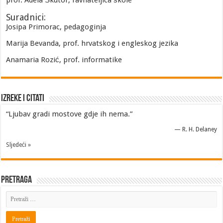
prof. Adela Škutor, ravnateljica škole
Suradnici:
Josipa Primorac, pedagoginja
Marija Bevanda, prof. hrvatskog i engleskog jezika
Anamaria Rozić, prof. informatike
Izreke i Citati
“Ljubav gradi mostove gdje ih nema.”
—
R. H. Delaney
Sljedeći »
Pretraga