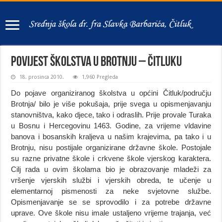
POVIJEST ŠKOLSTVA U BROTNJU – ČITLUKU
18. prosinca 2010.
1,960 Pregleda
Do pojave organiziranog školstva u općini Čitluk/području
Brotnja/ bilo je više pokušaja, prije svega u opismenjavanju
stanovništva, kako djece, tako i odraslih. Prije provale Turaka
u Bosnu i Hercegovinu 1463. Godine, za vrijeme vldavine
banova i bosanskih kraljeva u našim krajevima, pa tako i u
Brotnju, nisu postijale organizirane državne škole. Postojale
su razne privatne škole i crkvene škole vjerskog karaktera.
Cilj rada u ovim školama bio je obrazovanje mladeži za
vršenje vjerskih službi i vjerskih obreda, te učenje u
elementarnoj pismenosti za neke svjetovne službe.
Opismenjavanje se se sprovodilo i za potrebe državne
uprave. Ove škole nisu imale ustaljeno vrijeme trajanja, već