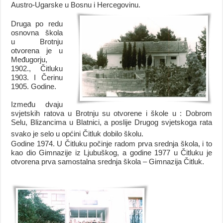
Austro-Ugarske u Bosnu i Hercegovinu.
Druga po redu
osnovna škola
u Brotnju
otvorena je u
Međugorju,
1902., Čitluku
1903. I Čerinu
1905. Godine.
Između dvaju
svjetskih ratova u Brotnju su otvorene i škole u : Dobrom
Selu, Blizancima u Blatnici, a poslije Drugog svjetskoga rata
svako je selo u općini Čitluk dobilo školu.
Godine 1974. U Čitluku počinje radom prva srednja škola, i to
kao dio Gimnazije iz Ljubuškog, a godine 1977 u Čitluku je
otvorena prva samostalna srednja škola – Gimnazija Čitluk.