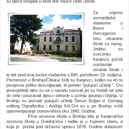
su djeca ostajala u školi dok nauče čitati i pisati.
Za vrijeme
osmanlijske
vladavine u
Bosni i
Hercegovini
nisu otvarane
škole za narog.
Jedino su
svećenici
franjevci, počeli
sustavnije
otvarati škole i
to tek pred kraj turske vladavine u BiH, početkom 19. stoljeća.
Pismenost u Brotnju/Čitluku/ širili su franjevci, koliko su im to
povijesne prilike dozvoljavale, te poneki “putujući učitelji “. Ovi
prosvjetitelji tako su se u narodu nazivali jer su hodali od sela
do sela i poučavali djecu i odrasle u učenju pisanja i čitanja. U
Brotnju su poznati putujuči učitelji Šimun Buljan iz Gornjeg
velikog Ograđenika i Andrija Kiš.Oni su u po Brotnju vršili
opismenjavanje stanovništva oko 1840. Godine.
Prva osnovna škola u Brotnju bila je franjevačka
osnovna škola u Gradnićima i radila je u župnom stanu, a
koja je prešla pod državnu upravu 1878. Godine dolaskom