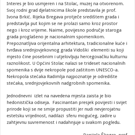
Interes je bio usmjeren i na Stolac, muzej na otvorenom.
Svoj rodni grad djelatnicima škole predstavila je prof.
Ivona Brkić. Rijeka Bregava protječe središtem grada i
predstavlja put kojim se ne prolazi samo kroz prostor
nego i kroz vrijeme. Naime, povijesno područje staroga
grada proglašeno je nacionalnim spomenikom.
Prepoznatljiva orijentalna arhitektura, tradicionalne kuće i
tvrđava srednjovjekovnog grada Vidoški elementi su koji
mjesto čine posebnim i utjelovljuju hercegovačku kulturnu
raznolikost. U Općini Stolac nalazi se trideset nacionalnih
spomenika s dvije nekropole pod zaštitom UNESCO-a.
Nekropola stećaka Radimlja najpoznatije je odredište
stećaka, srednjovjekovnih nadgrobnih spomenika.
Jednodnevni izlet na navedena mjesta zaista je bio
hedonistička odiseja. Fascinantan presjek povijesti i svijet
prirode koji se ne smije propustiti jer nudi nevjerojatnu
estetsku vrijednost, nadilazi sferu mogućeg, zadire u
zahtjevnu suvremenost i nadahnjuje u svakom pogledu.