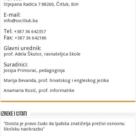
Stjepana Radića 7 88260, Čitluk, BiH
E-mail:
info@sscitluk.ba
Tel:
+387 36 642357
Fax:
+387 36 642186
Glavni urednik:
prof. Adela Škutor, ravnateljica škole
Suradnici:
Josipa Primorac, pedagoginja
Marija Bevanda, prof. hrvatskog i engleskog jezika
Anamaria Rozić, prof. informatike
Izreke i Citati
“Doista je pravo čudo da ljudska znatiželja preživi osnovnu
školsku naobrazbu”