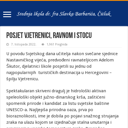
Posjet Vjetrenici, Ravnom i Stocu
7. listopada 2022.
1,961 Pregleda
U povodu Svjetskog dana učitelja nakon svečane sjednice
Nastavničkog vijeća, predvođeni ravnateljicom Adelom
Škutor, djelatnici škole posjetili su jednu od
najpopularnijih turističkih destinacija u Hercegovini –
špilju Vjetrenicu.
Spektakularan skriveni dragulj je hidrološki aktivan
speleološki objekt južno-dinarskog krša, zaštićeni
spomenik prirode i kandidat za listu svjetske baštine
UNESCO-a. Najljepša prirodna oaza, prva po
bioraznolikosti, ime je dobila po pojavi snažnog strujanja
zraka na ulazu kojom se izjednačuje stalna unutarnja i