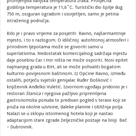
promjenjiva vanjska temperatura zraka. Prosječna
godišnja temperatura je 11,6˚C. Turistički dio špilje dug
750 m, osiguran ogradom i osvijetljen, samo je petina
istraženog područja.
Bilo je i pravo vrijeme za posjetiti Ravno, najšarmantnije
mjesto, i to s razlogom. O idiličnoj autohtonoj atmosferi i
prirodnim ljepotama može se govoriti samo u
superlativima. Nedostatak komercijalnog sadržaja mjestu
daje posebnu čar i mir ništa ne može osporiti. Nosi epitet
najmanjeg grada u BiH, ali se može pohvaliti bogatom
kulturno-povijesnom baštinom. Iz Općine Ravno, između
ostalih, potječu svjetski genijalac Ruđer Bošković i
književnik Anđelko Vuletić. Izvornom ugođaju pridonio je i
restoran
Stanica
i njegova pažljivo pripremljena
gastronomska ponuda te predivan pogled s terase koji se
pruža na okolne uzvisine, daleke planine i obližnja polja.
Nalazi se u sklopu istoimenog hotela koji je nastao
adaptacijom stare zgrade željezničke postaje na liniji Beč
– Dubrovnik.