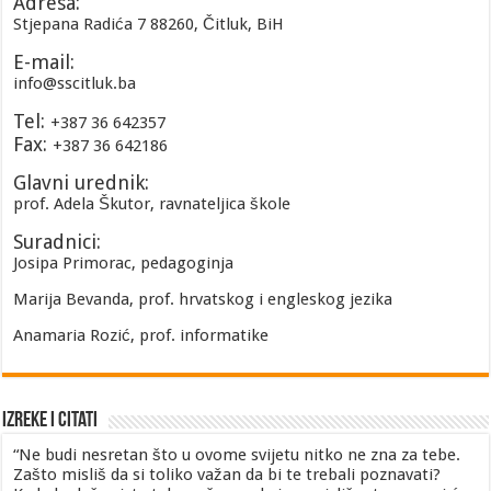
Adresa:
Stjepana Radića 7 88260, Čitluk, BiH
E-mail:
info@sscitluk.ba
Tel:
+387 36 642357
Fax:
+387 36 642186
Glavni urednik:
prof. Adela Škutor, ravnateljica škole
Suradnici:
Josipa Primorac, pedagoginja
Marija Bevanda, prof. hrvatskog i engleskog jezika
Anamaria Rozić, prof. informatike
Izreke i Citati
“Ne budi nesretan što u ovome svijetu nitko ne zna za tebe.
Zašto misliš da si toliko važan da bi te trebali poznavati?