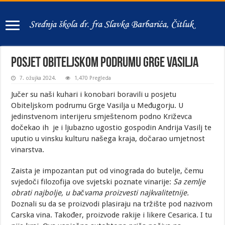
Posjet Obiteljskom podrumu Grge Vasilja
7. ožujka 2024.
1,470 Pregleda
Jučer su naši kuhari i konobari boravili u posjetu
Obiteljskom podrumu Grge Vasilja u Međugorju. U
jedinstvenom interijeru smještenom podno Križevca
dočekao ih je i ljubazno ugostio gospodin Andrija Vasilj te
uputio u vinsku kulturu našega kraja, dočarao umjetnost
vinarstva.
Zaista je impozantan put od vinograda do butelje, čemu
svjedoči filozofija ove svjetski poznate vinarije:
Sa zemlje
obrati najbolje, u bačvama proizvesti najkvalitetnije.
Doznali su da se proizvodi plasiraju na tržište pod nazivom
Carska vina. Također, proizvode rakije i likere Cesarica. I tu