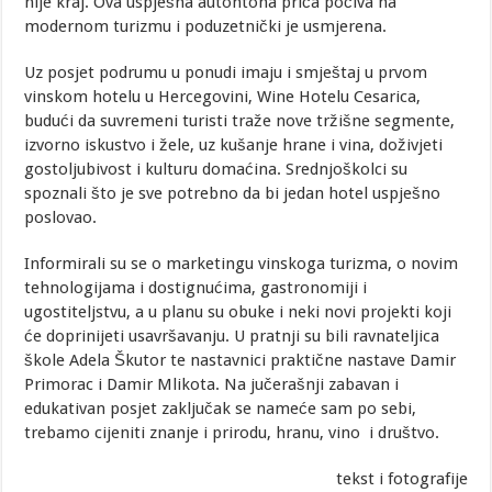
nije kraj. Ova uspješna autohtona priča počiva na
modernom turizmu i poduzetnički je usmjerena.
Uz posjet podrumu u ponudi imaju i smještaj u prvom
vinskom hotelu u Hercegovini, Wine Hotelu Cesarica,
budući da suvremeni turisti traže nove tržišne segmente,
izvorno iskustvo i žele, uz kušanje hrane i vina, doživjeti
gostoljubivost i kulturu domaćina. Srednjoškolci su
spoznali što je sve potrebno da bi jedan hotel uspješno
poslovao.
Informirali su se o marketingu vinskoga turizma, o novim
tehnologijama i dostignućima, gastronomiji i
ugostiteljstvu, a u planu su obuke i neki novi projekti koji
će doprinijeti usavršavanju. U pratnji su bili ravnateljica
škole Adela Škutor te nastavnici praktične nastave Damir
Primorac i Damir Mlikota. Na jučerašnji zabavan i
edukativan posjet zaključak se nameće sam po sebi,
trebamo cijeniti znanje i prirodu, hranu, vino i društvo.
tekst i fotografije