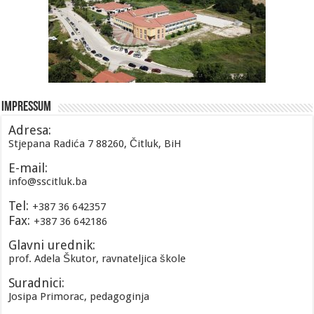
Impressum
Adresa:
Stjepana Radića 7 88260, Čitluk, BiH
E-mail:
info@sscitluk.ba
Tel:
+387 36 642357
Fax:
+387 36 642186
Glavni urednik:
prof. Adela Škutor, ravnateljica škole
Suradnici:
Josipa Primorac, pedagoginja