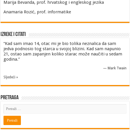
Marija Bevanda, prof. hrvatskog i engleskog jezika
Anamaria Rozić, prof. informatike
Izreke i Citati
“Kad sam imao 14, otac mi je bio tolika neznalica da sam
jedva podnosio tog starca u svojoj blizini. Kad sam napunio
21, ostao sam zapanjen koliko starac može naučiti u sedam
godina.”
—
Mark Twain
Sljedeći »
Pretraga