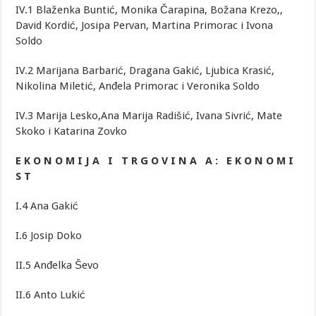
IV.1 Blaženka Buntić, Monika Čarapina, Božana Krezo,,
David Kordić, Josipa Pervan, Martina Primorac i Ivona
Soldo
IV.2 Marijana Barbarić, Dragana Gakić, Ljubica Krasić,
Nikolina Miletić, Anđela Primorac i Veronika Soldo
IV.3 Marija Lesko,Ana Marija Radišić, Ivana Sivrić, Mate
Skoko i Katarina Zovko
E K O N O M I J A I T R G O V I N A A : E K O N O M I
S T
I.4 Ana Gakić
I.6 Josip Doko
II.5 Anđelka Ševo
II.6 Anto Lukić