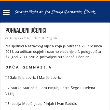
Pohvaljeni učenici
17. siječnja 2012.
1,347 Pregleda
Na sjednici Nastavnog vijeća koja je održana 28. prosinca
2011. za odličan uspjeh i uzorno vladanje u I. polugodištu
šk. god. 2011./2012. pohvaljeni su sljedeći učenici:
O P Ć A G I M N A Z I J A
I.1Gabrijela Lovrić i Marija Lovrić
I.2 Marko Marinčić, Sara Pinjuh, Petra Šego i Helena
Vasilj
I.3 Lucija Medić, Josip Pinjuh i Ivan Radišić