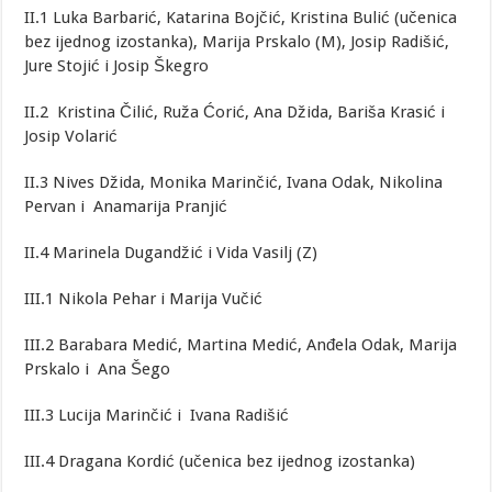
II.1 Luka Barbarić, Katarina Bojčić, Kristina Bulić (učenica
bez ijednog izostanka), Marija Prskalo (M), Josip Radišić,
Jure Stojić i Josip Škegro
II.2 Kristina Čilić, Ruža Ćorić, Ana Džida, Bariša Krasić i
Josip Volarić
II.3 Nives Džida, Monika Marinčić, Ivana Odak, Nikolina
Pervan i Anamarija Pranjić
II.4 Marinela Dugandžić i Vida Vasilj (Z)
III.1 Nikola Pehar i Marija Vučić
III.2 Barabara Medić, Martina Medić, Anđela Odak, Marija
Prskalo i Ana Šego
III.3 Lucija Marinčić i Ivana Radišić
III.4 Dragana Kordić (učenica bez ijednog izostanka)