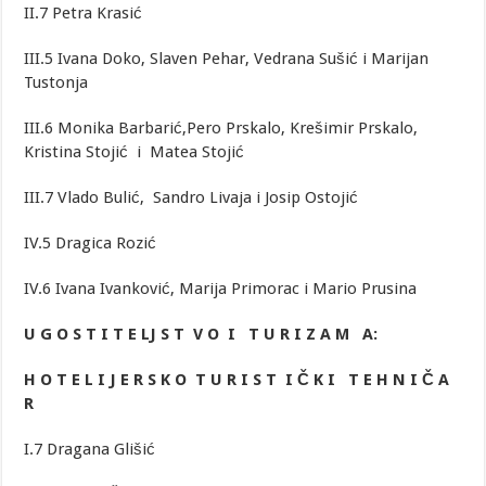
II.7 Petra Krasić
III.5 Ivana Doko, Slaven Pehar, Vedrana Sušić i Marijan
Tustonja
III.6 Monika Barbarić,Pero Prskalo, Krešimir Prskalo,
Kristina Stojić i Matea Stojić
III.7 Vlado Bulić, Sandro Livaja i Josip Ostojić
IV.5 Dragica Rozić
IV.6 Ivana Ivanković, Marija Primorac i Mario Prusina
U G O S T I T E LJ S T V O I T U R I Z A M A:
H O T E L I J E R S K O T U R I S T I Č K I T E H N I Č A
R
I.7 Dragana Glišić