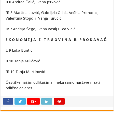
II.8 Andrea Čalić, Ivana Jerković
III.8 Martina Lovrić, Gabrijela Odak, Anđela Primorac,
Valentina Stojić i Vanja Turudić
IV.7 Andrija Šego, Ivana Vasilj i Tea Vidić
E K O N O M I J A I T R G O V I N A B: P R O D A V A Č
I. 9 Luka Buntić
II.10 Tanja Milićević
III.10 Tanja Martinović
Čestitke našim odlikašima i neka samo nastave nizati
odlične ocjene!