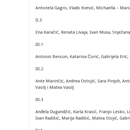
Antonela Gagro, Vlado Kvesić, Michaella – Maria 
II.3
Ena Karačić, Renata Livaja, Ivan Musa, Snježana
III.1
Antonio Bencun, Katarina Ćorić, Gabrijela Erić, 
III.2
Ante Marinčić, Andrea Ostojić, Sara Pinjuh, Ant
Vasilj i Matea Vasilj
III.3
Anđela Dugandžić, Karla Krasić, Franjo Lesko, L
Ivan Radišić, Marija Radišić, Matea Stojić, Gab