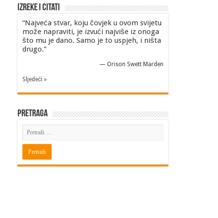
Izreke i Citati
“Najveća stvar, koju čovjek u ovom svijetu
može napraviti, je izvući najviše iz onoga
što mu je dano. Samo je to uspjeh, i ništa
drugo.”
—
Orison Swett Marden
Sljedeći »
Pretraga