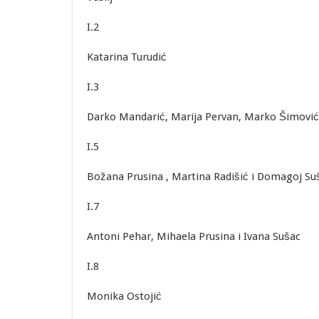
I.2
Katarina Turudić
I.3
Darko Mandarić, Marija Pervan, Marko Šimović, Iva
I.5
Božana Prusina , Martina Radišić i Domagoj Su
I.7
Antoni Pehar, Mihaela Prusina i Ivana Sušac
I.8
Monika Ostojić