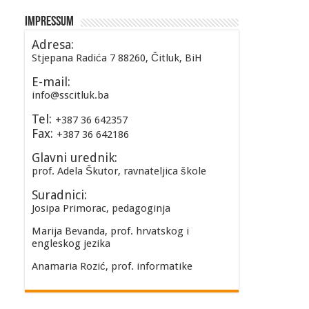
Impressum
Adresa:
Stjepana Radića 7 88260, Čitluk, BiH
E-mail:
info@sscitluk.ba
Tel:
+387 36 642357
Fax:
+387 36 642186
Glavni urednik:
prof. Adela Škutor, ravnateljica škole
Suradnici:
Josipa Primorac, pedagoginja
Marija Bevanda, prof. hrvatskog i
engleskog jezika
Anamaria Rozić, prof. informatike