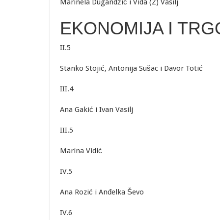
Marinela Dugandžić i Vida (Z) Vasilj
EKONOMIJA I TRG
II.5
Stanko Stojić, Antonija Sušac i Davor Totić
III.4
Ana Gakić i Ivan Vasilj
III.5
Marina Vidić
IV.5
Ana Rozić i Anđelka Ševo
IV.6