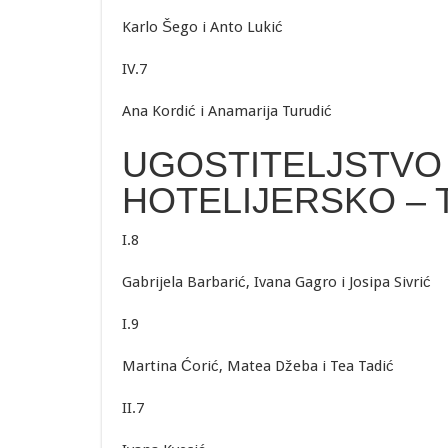
Karlo Šego i Anto Lukić
IV.7
Ana Kordić i Anamarija Turudić
UGOSTITELJSTVO 
HOTELIJERSKO – 
I.8
Gabrijela Barbarić, Ivana Gagro i Josipa Sivrić
I.9
Martina Ćorić, Matea Džeba i Tea Tadić
II.7