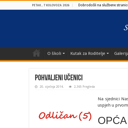
Dobrodošli na službene stranice
PETAK , 7 KOLOVOZA 2026
O školi
Kutak za Roditelje
Galerij
Pohvaljeni učenici
20. siječnja 2014.
2,365 Pregleda
Na sjednici Na
uspjeh u prvom
OPĆA