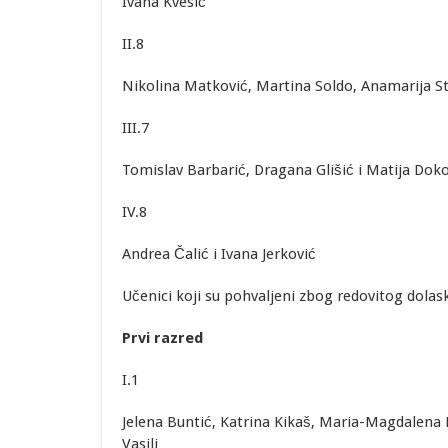
Ivana Kvesić
II.8
Nikolina Matković, Martina Soldo, Anamarija Sto
III.7
Tomislav Barbarić, Dragana Glišić i Matija Dok
IV.8
Andrea Čalić i Ivana Jerković
Učenici koji su pohvaljeni zbog redovitog dola
Prvi razred
I.1
Jelena Buntić, Katrina Kikaš, Maria-Magdalena 
Vasilj