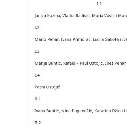
I.1
Janica Kozina, Vlatka Radišić, Maria Vasilj i Mate
I.2
Mario Pehar, Ivana Primorac, Lucija Šakota i Iva
I.3
Marija Buntić, Rafael – Paul Ostojić, Ines Pehar i
I.4
Petra Ostojić
II.1
Ivana Buntić, Nina Dugandžić, Katarina Džida i 
II.2