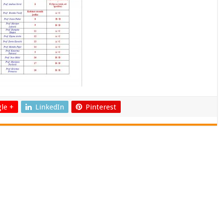
le +
LinkedIn
Pinterest