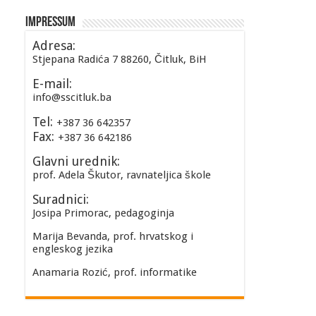
Impressum
Adresa:
Stjepana Radića 7 88260, Čitluk, BiH
E-mail:
info@sscitluk.ba
Tel:
+387 36 642357
Fax:
+387 36 642186
Glavni urednik:
prof. Adela Škutor, ravnateljica škole
Suradnici:
Josipa Primorac, pedagoginja
Marija Bevanda, prof. hrvatskog i
engleskog jezika
Anamaria Rozić, prof. informatike