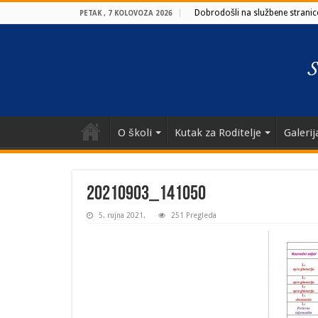
Dobrodošli na službene stranice
PETAK , 7 KOLOVOZA 2026
O školi
Kutak za Roditelje
Galerij
20210903_141050
5. rujna 2021.
251 Pregleda