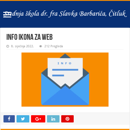
Info ikona za web
8. siječnja 2022.
212 Pregleda