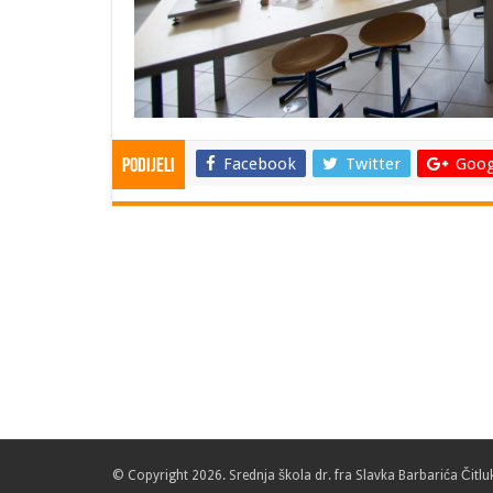
Facebook
Twitter
Goog
Podijeli
© Copyright 2026. Srednja škola dr. fra Slavka Barbarića Čitlu