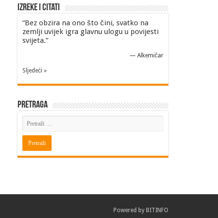
Izreke i Citati
“Bez obzira na ono što čini, svatko na
zemlji uvijek igra glavnu ulogu u povijesti
svijeta.”
—
Alkemičar
Sljedeći »
Pretraga
Powered by
BITINFO