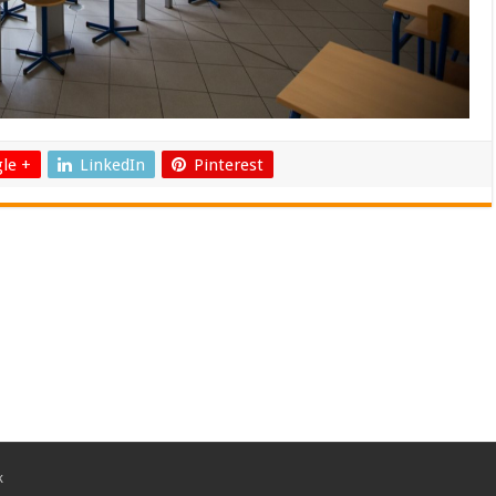
le +
LinkedIn
Pinterest
k