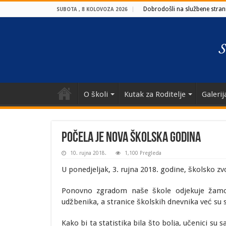
Dobrodošli na službene strani
SUBOTA , 8 KOLOVOZA 2026
O školi
Kutak za Roditelje
Galerij
Počela je nova školska godina
10. rujna 2018.
1,100 Pregleda
U ponedjeljak, 3. rujna 2018. godine, školsko z
Ponovno zgradom naše škole odjekuje žamor
udžbenika, a stranice školskih dnevnika već su s
Kako bi ta statistika bila što bolja, učenici su