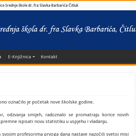
ce Srednje škole dr. fra Slavka Barbarića Čitluk
a
E-Knjižnica
Kontakt
vono označilo je početak nove školske godine.
, odzvanja smijeh, radoznalo se promatraju korice novih
premne ispisati novu statistiku u uspjehu i vladanju.
 sa svojim profesorima prvoga dana nastave nazočili svetoj misi