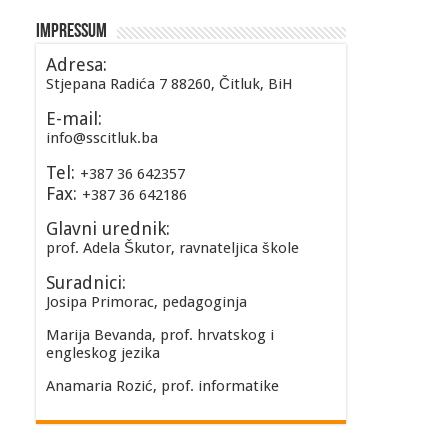
Impressum
Adresa:
Stjepana Radića 7 88260, Čitluk, BiH
E-mail:
info@sscitluk.ba
Tel:
+387 36 642357
Fax:
+387 36 642186
Glavni urednik:
prof. Adela Škutor, ravnateljica škole
Suradnici:
Josipa Primorac, pedagoginja
Marija Bevanda, prof. hrvatskog i
engleskog jezika
Anamaria Rozić, prof. informatike