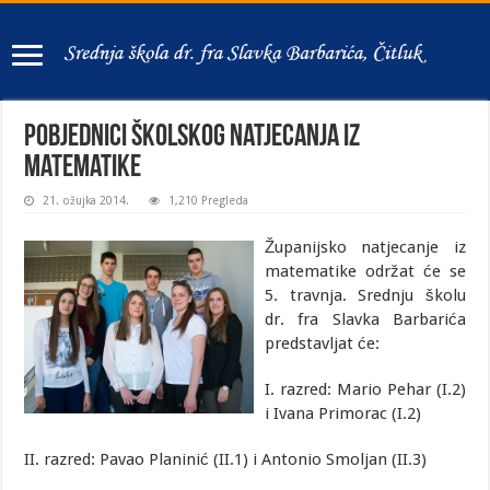
Pobjednici školskog natjecanja iz
matematike
21. ožujka 2014.
1,210 Pregleda
Županijsko natjecanje iz
matematike održat će se
5. travnja. Srednju školu
dr. fra Slavka Barbarića
predstavljat će:
I. razred: Mario Pehar (I.2)
i Ivana Primorac (I.2)
II. razred: Pavao Planinić (II.1) i Antonio Smoljan (II.3)