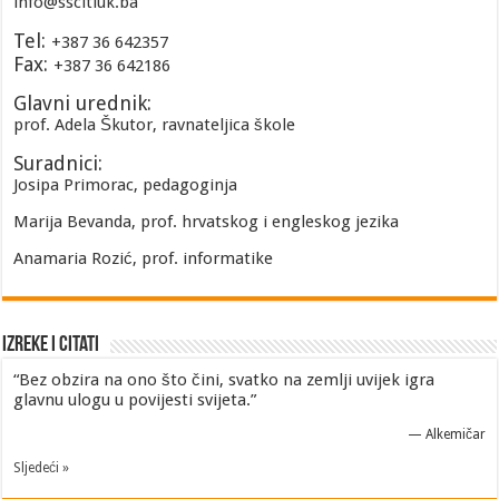
info@sscitluk.ba
Tel:
+387 36 642357
Fax:
+387 36 642186
Glavni urednik:
prof. Adela Škutor, ravnateljica škole
Suradnici:
Josipa Primorac, pedagoginja
Marija Bevanda, prof. hrvatskog i engleskog jezika
Anamaria Rozić, prof. informatike
Izreke i Citati
“Bez obzira na ono što čini, svatko na zemlji uvijek igra
glavnu ulogu u povijesti svijeta.”
—
Alkemičar
Sljedeći »