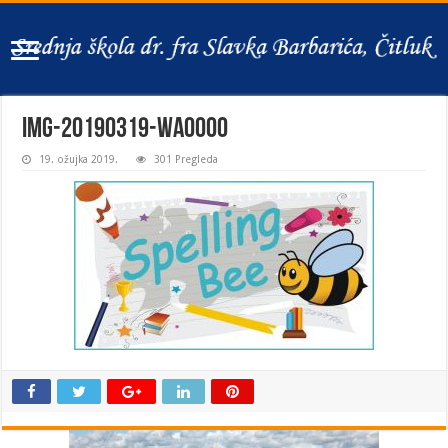
IMG-20190319-WA0000
19. ožujka 2019.
301 Pregleda