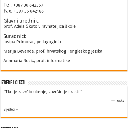
Tel:
+387 36 642357
Fax:
+387 36 642186
Glavni urednik:
prof. Adela Škutor, ravnateljica škole
Suradnici:
Josipa Primorac, pedagoginja
Marija Bevanda, prof. hrvatskog i engleskog jezika
Anamaria Rozić, prof. informatike
Izreke i Citati
“Tko je završio učenje, završio je i rasti.”
—
ruska
Sljedeći »