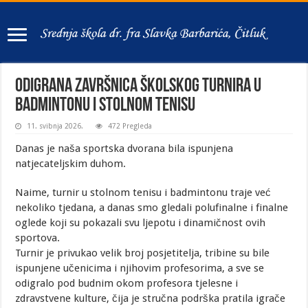
Odigrana završnica školskog turnira u
badmintonu i stolnom tenisu
11. svibnja 2026.
472 Pregleda
Danas je naša sportska dvorana bila ispunjena
natjecateljskim duhom.
Naime, turnir u stolnom tenisu i badmintonu traje već
nekoliko tjedana, a danas smo gledali polufinalne i finalne
oglede koji su pokazali svu ljepotu i dinamičnost ovih
sportova.
Turnir je privukao velik broj posjetitelja, tribine su bile
ispunjene učenicima i njihovim profesorima, a sve se
odigralo pod budnim okom profesora tjelesne i
zdravstvene kulture, čija je stručna podrška pratila igrače