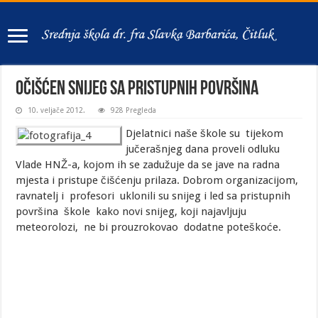
Očišćen snijeg sa pristupnih površina
10. veljače 2012.
928 Pregleda
Djelatnici naše škole su tijekom
jučerašnjeg dana proveli odluku
Vlade HNŽ-a, kojom ih se zadužuje da se jave na radna
mjesta i pristupe čišćenju prilaza. Dobrom organizacijom,
ravnatelj i profesori uklonili su snijeg i led sa pristupnih
površina škole kako novi snijeg, koji najavljuju
meteorolozi, ne bi prouzrokovao dodatne poteškoće.