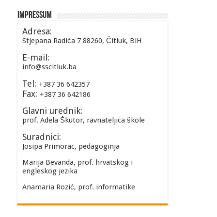
Impressum
Adresa:
Stjepana Radića 7 88260, Čitluk, BiH
E-mail:
info@sscitluk.ba
Tel:
+387 36 642357
Fax:
+387 36 642186
Glavni urednik:
prof. Adela Škutor, ravnateljica škole
Suradnici:
Josipa Primorac, pedagoginja
Marija Bevanda, prof. hrvatskog i
engleskog jezika
Anamaria Rozić, prof. informatike