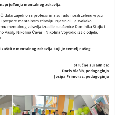
unaprjeđenja mentalnog zdravlja.
u Čitluku zajedno sa profesorima su rado nosili zelenu vrpcu
i potpore mentalnom zdravlju. Njezin cilj je svakako
emu mentalnog zdravlja izradile su učenice Dominika Stojić i
no Vasilj, Nikolina Ćavar i Nikolina Vojvodić iz I.6 odjela.
i.
ti zaštite mentalnog zdravlja koji je temelj našeg
Stručne suradnice:
Doris Vlašić, pedagoginja
Josipa Primorac, pedagoginja