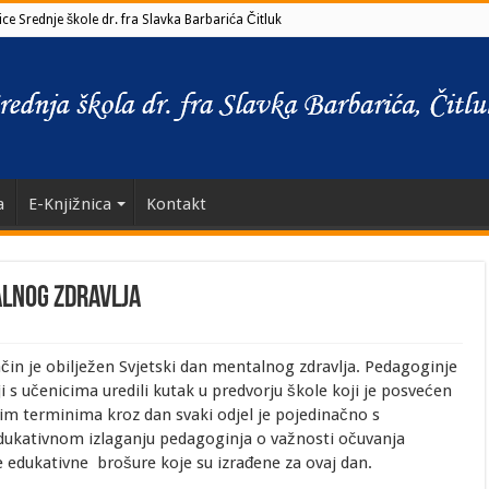
ce Srednje škole dr. fra Slavka Barbarića Čitluk
a
E-Knjižnica
Kontakt
alnog zdravlja
ačin je obilježen Svjetski dan mentalnog zdravlja. Pedagoginje
ji s učenicima uredili kutak u predvorju škole koji je posvećen
m terminima kroz dan svaki odjel je pojedinačno s
ukativnom izlaganju pedagoginja o važnosti očuvanja
e edukativne brošure koje su izrađene za ovaj dan.