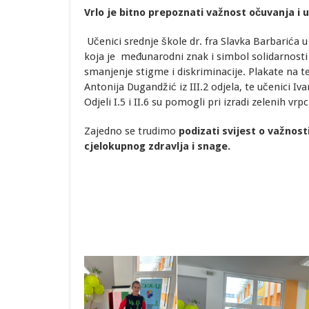
Vrlo je bitno
prepoznati važnost očuvanja i 
Učenici srednje škole dr. fra Slavka Barbarića 
koja je međunarodni znak i simbol solidarnosti 
smanjenje stigme i diskriminacije. Plakate na t
Antonija Dugandžić iz III.2 odjela, te učenici Iva
Odjeli I.5 i II.6 su pomogli pri izradi zelenih vrpc
Zajedno se trudimo
podizati svijest o važnos
cjelokupnog zdravlja i snage
.