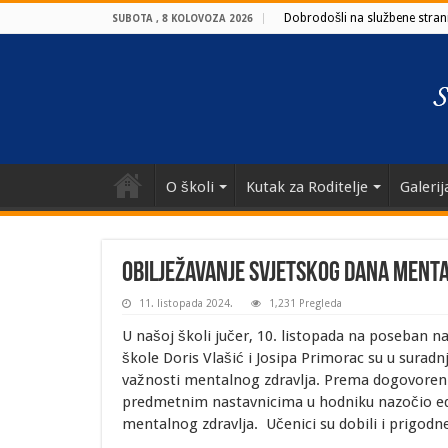
Dobrodošli na službene strani
SUBOTA , 8 KOLOVOZA 2026
O školi
Kutak za Roditelje
Galerij
Obilježavanje svjetskog dana ment
11. listopada 2024.
1,231 Pregleda
U našoj školi jučer, 10. listopada na poseban n
škole Doris Vlašić i Josipa Primorac su u suradn
važnosti mentalnog zdravlja. Prema dogovoreni
predmetnim nastavnicima u hodniku nazočio ed
mentalnog zdravlja. Učenici su dobili i prigodn