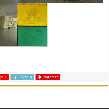
le +
LinkedIn
Pinterest