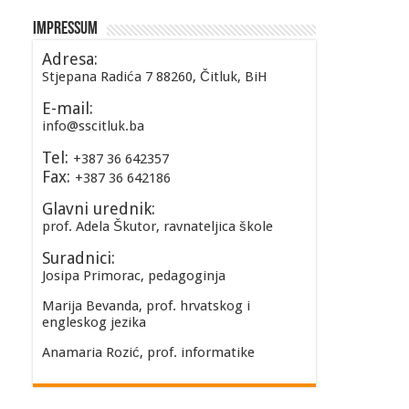
Impressum
Adresa:
Stjepana Radića 7 88260, Čitluk, BiH
E-mail:
info@sscitluk.ba
Tel:
+387 36 642357
Fax:
+387 36 642186
Glavni urednik:
prof. Adela Škutor, ravnateljica škole
Suradnici:
Josipa Primorac, pedagoginja
Marija Bevanda, prof. hrvatskog i
engleskog jezika
Anamaria Rozić, prof. informatike