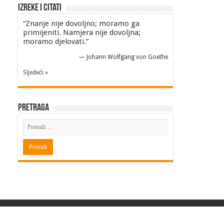
Izreke i Citati
“Znanje nije dovoljno; moramo ga
primijeniti. Namjera nije dovoljna;
moramo djelovati.”
—
Johann Wolfgang von Goethe
Sljedeći »
Pretraga
Powered by
BITINFO