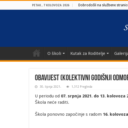
Dobrodošli na službene stranice
PETAK , 7 KOLOVOZA 2026
O školi
Kutak za Roditelje
Galerij
Obavijest (kolektivni godišnji odmo
30. lipnja 2021.
1,312 Pregleda
U periodu od
07. srpnja 2021. do 13. kolovoza 
Škola neće raditi.
Škola ponovno započinje s radom
16. kolovoza