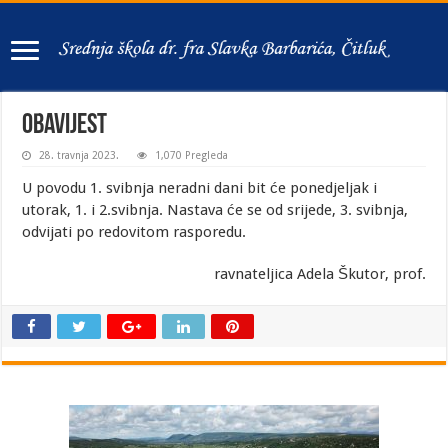
Obavijest
28. travnja 2023.
1,070 Pregleda
U povodu 1. svibnja neradni dani bit će ponedjeljak i
utorak, 1. i 2.svibnja. Nastava će se od srijede, 3. svibnja,
odvijati po redovitom rasporedu.
ravnateljica Adela Škutor, prof.