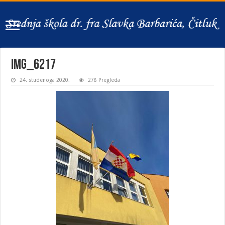
IMG_6217
24. studenoga 2020.
278 Pregleda