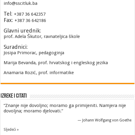
info@sscitluk.ba
Tel:
+387 36 642357
Fax:
+387 36 642186
Glavni urednik:
prof. Adela Škutor, ravnateljica škole
Suradnici:
Josipa Primorac, pedagoginja
Marija Bevanda, prof. hrvatskog i engleskog jezika
Anamaria Rozić, prof. informatike
Izreke i Citati
“Znanje nije dovoljno; moramo ga primijeniti. Namjera nije
dovoljna; moramo djelovati.”
—
Johann Wolfgang von Goethe
Sljedeći »