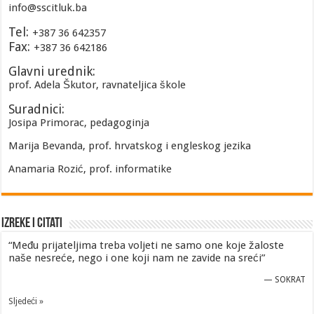
info@sscitluk.ba
Tel:
+387 36 642357
Fax:
+387 36 642186
Glavni urednik:
prof. Adela Škutor, ravnateljica škole
Suradnici:
Josipa Primorac, pedagoginja
Marija Bevanda, prof. hrvatskog i engleskog jezika
Anamaria Rozić, prof. informatike
Izreke i Citati
“Među prijateljima treba voljeti ne samo one koje žaloste
naše nesreće, nego i one koji nam ne zavide na sreći”
—
SOKRAT
Sljedeći »