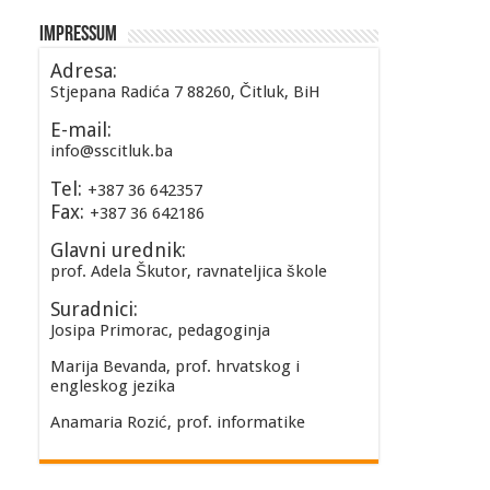
Impressum
Adresa:
Stjepana Radića 7 88260, Čitluk, BiH
E-mail:
info@sscitluk.ba
Tel:
+387 36 642357
Fax:
+387 36 642186
Glavni urednik:
prof. Adela Škutor, ravnateljica škole
Suradnici:
Josipa Primorac, pedagoginja
Marija Bevanda, prof. hrvatskog i
engleskog jezika
Anamaria Rozić, prof. informatike