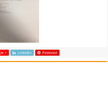
le +
LinkedIn
Pinterest