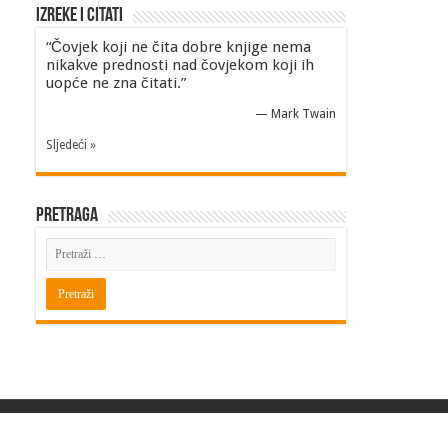
Izreke i Citati
“Čovjek koji ne čita dobre knjige nema
nikakve prednosti nad čovjekom koji ih
uopće ne zna čitati.”
—
Mark Twain
Sljedeći »
Pretraga
Powered by
BITINFO