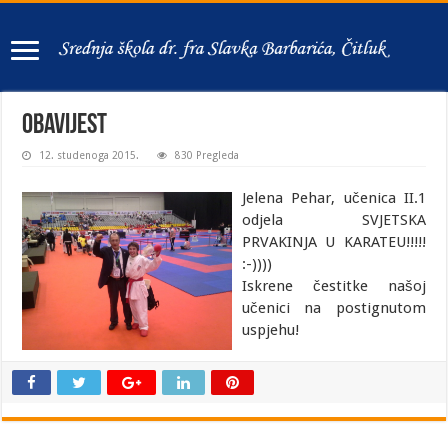
Obavijest
12. studenoga 2015.
830 Pregleda
Jelena Pehar, učenica II.1
odjela SVJETSKA
PRVAKINJA U KARATEU!!!!!
:-))))
Iskrene čestitke našoj
učenici na postignutom
uspjehu!