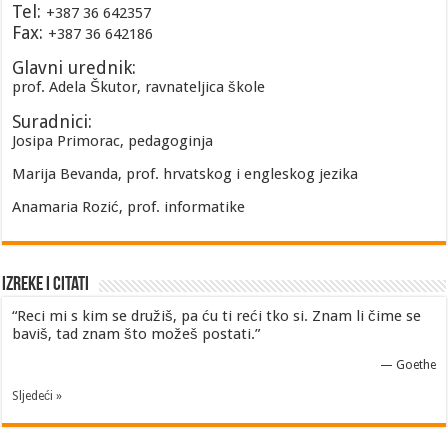
Tel:
+387 36 642357
Fax:
+387 36 642186
Glavni urednik:
prof. Adela Škutor, ravnateljica škole
Suradnici:
Josipa Primorac, pedagoginja
Marija Bevanda, prof. hrvatskog i engleskog jezika
Anamaria Rozić, prof. informatike
Izreke i Citati
“Reci mi s kim se družiš, pa ću ti reći tko si. Znam li čime se
baviš, tad znam što možeš postati.”
—
Goethe
Sljedeći »