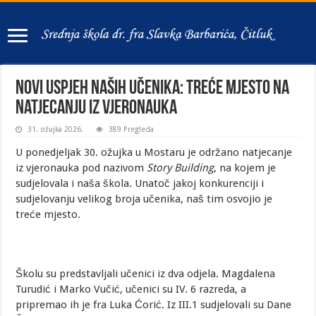
Novi uspjeh naših učenika: Treće mjesto na
natjecanju iz vjeronauka
31. ožujka 2026.
389 Pregleda
U ponedjeljak 30. ožujka u Mostaru je održano natjecanje
iz vjeronauka pod nazivom
Story Building
, na kojem je
sudjelovala i naša škola. Unatoč jakoj konkurenciji i
sudjelovanju velikog broja učenika, naš tim osvojio je
treće mjesto.
Školu su predstavljali učenici iz dva odjela. Magdalena
Turudić i Marko Vučić, učenici su IV. 6 razreda, a
pripremao ih je fra Luka Ćorić. Iz III.1 sudjelovali su Dane