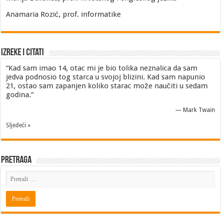
Anamaria Rozić, prof. informatike
Izreke i Citati
“Kad sam imao 14, otac mi je bio tolika neznalica da sam
jedva podnosio tog starca u svojoj blizini. Kad sam napunio
21, ostao sam zapanjen koliko starac može naučiti u sedam
godina.”
—
Mark Twain
Sljedeći »
Pretraga