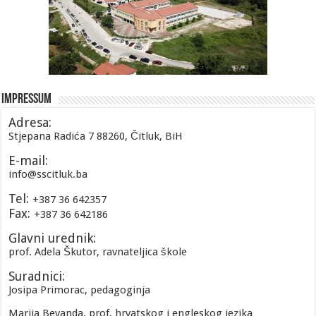
Impressum
Adresa:
Stjepana Radića 7 88260, Čitluk, BiH
E-mail:
info@sscitluk.ba
Tel:
+387 36 642357
Fax:
+387 36 642186
Glavni urednik:
prof. Adela Škutor, ravnateljica škole
Suradnici:
Josipa Primorac, pedagoginja
Marija Bevanda, prof. hrvatskog i engleskog jezika