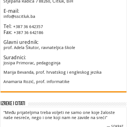
Stjepana Radića 7 88260, Čitluk, BiH
E-mail:
info@sscitluk.ba
Tel:
+387 36 642357
Fax:
+387 36 642186
Glavni urednik:
prof. Adela Škutor, ravnateljica škole
Suradnici:
Josipa Primorac, pedagoginja
Marija Bevanda, prof. hrvatskog i engleskog jezika
Anamaria Rozić, prof. informatike
Izreke i Citati
“Među prijateljima treba voljeti ne samo one koje žaloste
naše nesreće, nego i one koji nam ne zavide na sreći”
—
SOKRAT