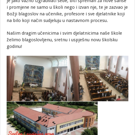
je jako važno izgrađivati sebe, biti spreman za nove šanse
i promjene ne samo u školi nego i izvan nje, te je zazvao je
Božji blagoslov na učenike, profesore i sve djelatnike koji
na bilo koji način sudjeluju u nastavnom procesu.
Našim dragim učenicima i svim djelatnicima naše škole
želimo blagoslovljenu, sretnu i uspješnu novu školsku
godinu!