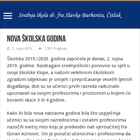
Nova školska godina
2. rujna 2019.
1,381 Pregleda
Školska 2019./2020. godina započela je danas, 2. rujna
2019. godine. Razdragani srednjoškolci ponovno su sjeli u
svoje školske klupe, a našom velebnom školskom
zgradom odjekivao je smijeh i prepričavanje veselih ljetnih
događanja, dok su se učenici prvih razreda radoznalo
upoznavali sa svojim profesorima i prostorom u kojem će
boraviti iduće 3 ili 4 godine.
Kako bi bila nova nastavna godina bila što uspješnija
učenici su sa svojim razrednicima i ostalim profesorima
nazočili svetoj misi koju je predvodio naš vjeroučitelj fra
Goran Azinović. On je poručio učenicima i profesorima da