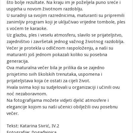
što bolje rezultate. Na kraju im je poželjela puno sreće i
uspjeha u novom životnom razdoblju.
U suradnji sa svojim razrednicima, maturanti su pripremili
zanimljiv program koji je uključivao vrijedne tombole, ples
s voćem te karaoke.
Uz glazbu, ples i veselu atmosferu, slavilo se prijateljstvo,
zajedništvo i završetak jednog važnog životnog razdoblja.
Večer je protekla u odličnom raspoloženju, a naši su
maturanti još jednom pokazali koliko su posebna
generacija.
Ova maturalna večer bila je prilika da se zajedno
prisjetimo svih školskih trenutaka, uspomena i
prijateljstava koja će ostati za cijeli život.
Hvala svima koji su sudjelovali u organizaciji i učinili ovu
noć nezaboravnom.
Na fotografijama možete vidjeti djelić atmosfere i
elegancije kojom su naši učenici obilježili ovu posebnu
večer.
Tekst: Katarina Sivrić, IV.2
Fotografije: Događajnica