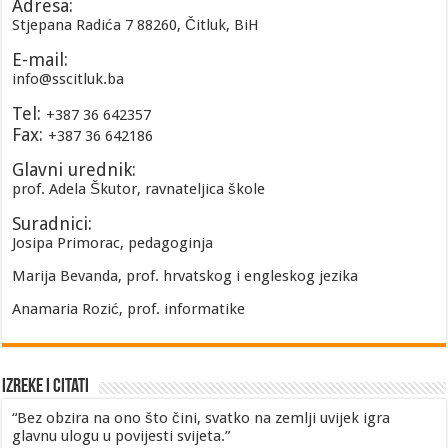
Adresa:
Stjepana Radića 7 88260, Čitluk, BiH
E-mail:
info@sscitluk.ba
Tel:
+387 36 642357
Fax:
+387 36 642186
Glavni urednik:
prof. Adela Škutor, ravnateljica škole
Suradnici:
Josipa Primorac, pedagoginja
Marija Bevanda, prof. hrvatskog i engleskog jezika
Anamaria Rozić, prof. informatike
Izreke i Citati
“Bez obzira na ono što čini, svatko na zemlji uvijek igra
glavnu ulogu u povijesti svijeta.”