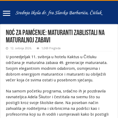
Noć za pamćenje: Maturanti zablistali na
maturalnoj zabavi
12. svibnja 2026.
1,069 Pregleda
U ponedjeljak 11. svibnja u hotelu Kaktus u Čitluku
održana je maturalna zabava 49. generacije maturanata.
Svojim elegantnim modnim odabirom, osmijesima i
dobrom energijom maturantice i maturanti su obilježili
večer koja će svima ostati u posebnom sjećanju.
Na samom početku programa, srdačno ih je pozdravila
ravnateljica Adela Škutor i čestitala na svemu što su
postigli kroz svoje školske dane. Na poseban način
zahvalila je roditeljima i skrbnicima na podršci kao i
profesorima koji su ih vodili i usmjeravali kako bi postigli