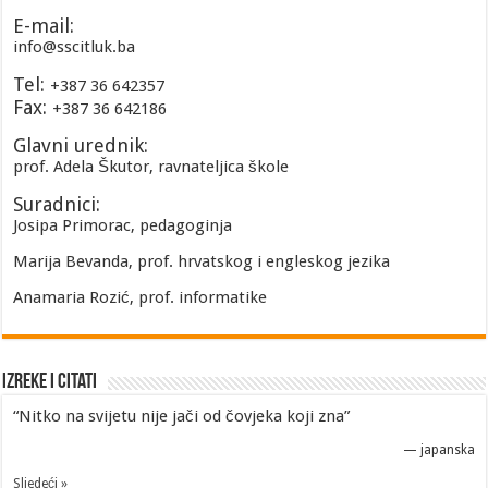
E-mail:
info@sscitluk.ba
Tel:
+387 36 642357
Fax:
+387 36 642186
Glavni urednik:
prof. Adela Škutor, ravnateljica škole
Suradnici:
Josipa Primorac, pedagoginja
Marija Bevanda, prof. hrvatskog i engleskog jezika
Anamaria Rozić, prof. informatike
Izreke i Citati
“Nitko na svijetu nije jači od čovjeka koji zna”
—
japanska
Sljedeći »