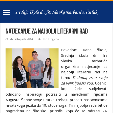
Natjecanje za najbolji literarni rad
28. listopada 2014.
786 Pregleda
Povodom Dana škole,
Srednja škola dr. fra
Slavka Barbarića
organizira natjecanje za
najbolji literarni rad na
temu
Ti dodaj zrno svoje
za velik ljudski rod.
Učenici
koji žele sudjelovati
odnosno inspiraciju potražiti u navedenim riječima
Augusta Šenoe svoje uratke trebaju predati nastavnicama
hrvatskoga jezika do 19. studenoga. Tri najbolja rada bit će
nagrađena na školskoj priredbi koja će se održati 24.