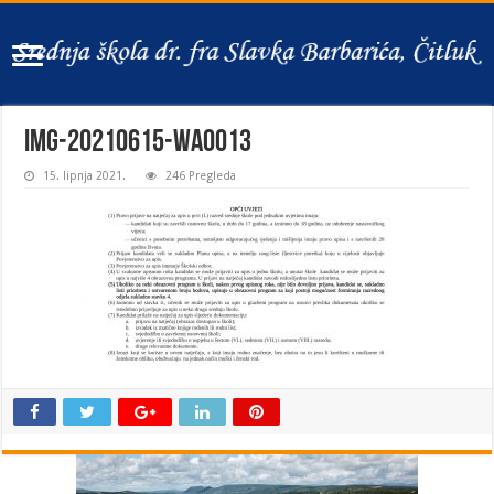
IMG-20210615-WA0013
15. lipnja 2021.
246 Pregleda