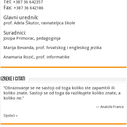
Tel:
+387 36 642357
Fax:
+387 36 642186
Glavni urednik:
prof. Adela Škutor, ravnateljica škole
Suradnici:
Josipa Primorac, pedagoginja
Marija Bevanda, prof. hrvatskog i engleskog jezika
Anamaria Rozić, prof. informatike
Izreke i Citati
“Obrazovanje se ne sastoji od toga koliko ste zapamtili ili
koliko znate. Sastoji se od toga da razlikujete koliko znate, a
koliko ne.”
—
Anatole France
Sljedeći »