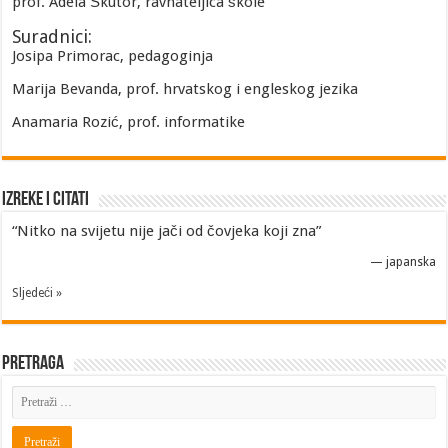
prof. Adela Škutor, ravnateljica škole
Suradnici:
Josipa Primorac, pedagoginja
Marija Bevanda, prof. hrvatskog i engleskog jezika
Anamaria Rozić, prof. informatike
Izreke i Citati
“Nitko na svijetu nije jači od čovjeka koji zna”
—
japanska
Sljedeći »
Pretraga