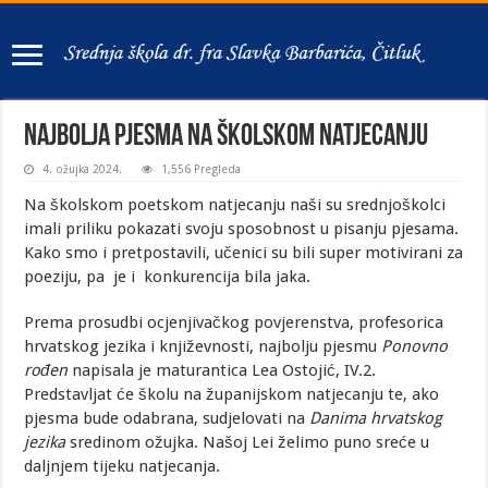
Najbolja pjesma na školskom natjecanju
4. ožujka 2024.
1,556 Pregleda
Na školskom poetskom natjecanju naši su srednjoškolci
imali priliku pokazati svoju sposobnost u pisanju pjesama.
Kako smo i pretpostavili, učenici su bili super motivirani za
poeziju, pa je i konkurencija bila jaka.
Prema prosudbi ocjenjivačkog povjerenstva, profesorica
hrvatskog jezika i književnosti, najbolju pjesmu
Ponovno
rođen
napisala je maturantica Lea Ostojić, IV.2.
Predstavljat će školu na županijskom natjecanju te, ako
pjesma bude odabrana, sudjelovati na
Danima hrvatskog
jezika
sredinom ožujka. Našoj Lei želimo puno sreće u
daljnjem tijeku natjecanja.