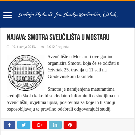
Najava: Smotra Sveučilišta u Mostaru
19. travnja 2013.
1,012 Pregleda
Sveučilište u Mostaru i ove godine
organizira Smotru koja će se održati u
četvrtak 25. travnja u 11 sati na
Građevinskom fakultetu.
Smotra je namijenjena maturantima
srednjih škola kako bi se dodatno informirali o studijima na
Sveučilištu, uvjetima upisa, poslovima za koje ih ti studiji
osposobljavaju te pravilno odabrali odgovarajući studij.