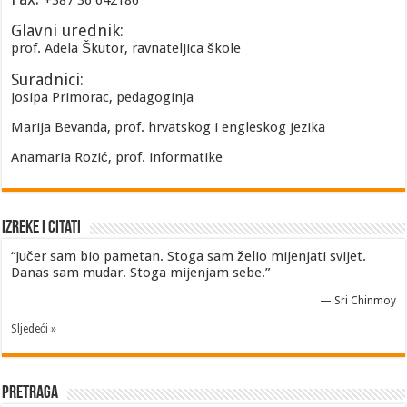
+387 36 642186
Glavni urednik:
prof. Adela Škutor, ravnateljica škole
Suradnici:
Josipa Primorac, pedagoginja
Marija Bevanda, prof. hrvatskog i engleskog jezika
Anamaria Rozić, prof. informatike
Izreke i Citati
“Jučer sam bio pametan. Stoga sam želio mijenjati svijet.
Danas sam mudar. Stoga mijenjam sebe.”
—
Sri Chinmoy
Sljedeći »
Pretraga