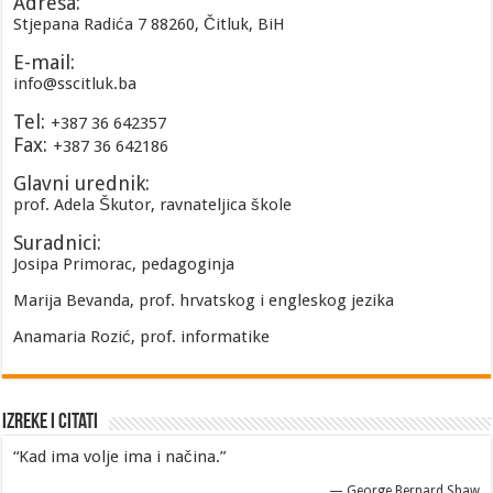
Adresa:
Stjepana Radića 7 88260, Čitluk, BiH
E-mail:
info@sscitluk.ba
Tel:
+387 36 642357
Fax:
+387 36 642186
Glavni urednik:
prof. Adela Škutor, ravnateljica škole
Suradnici:
Josipa Primorac, pedagoginja
Marija Bevanda, prof. hrvatskog i engleskog jezika
Anamaria Rozić, prof. informatike
Izreke i Citati
“Kad ima volje ima i načina.”
—
George Bernard Shaw