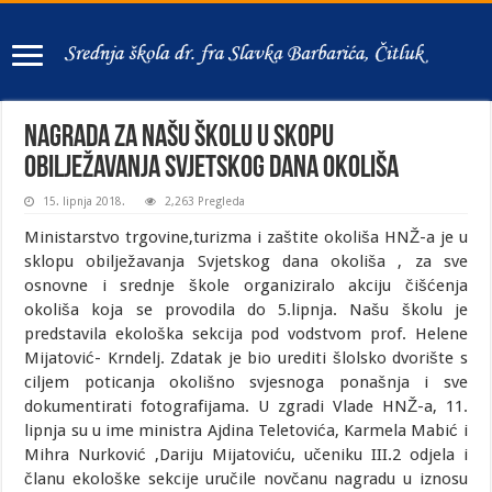
Nagrada za našu školu u skopu
obilježavanja Svjetskog dana okoliša
15. lipnja 2018.
2,263 Pregleda
Ministarstvo trgovine,turizma i zaštite okoliša HNŽ-a je u
sklopu obilježavanja Svjetskog dana okoliša , za sve
osnovne i srednje škole organiziralo akciju čišćenja
okoliša
koja se provodila do 5.lipnja. Našu školu je
predstavila ekološka sekcija pod vodstvom prof. Helene
Mijatović- Krndelj. Zdatak je bio urediti šlolsko dvorište s
ciljem poticanja okolišno svjesnoga ponašnja i sve
dokumentirati fotografijama. U zgradi Vlade HNŽ-a, 11.
lipnja su u ime ministra Ajdina Teletovića, Karmela Mabić i
Mihra Nurković ,Dariju Mijatoviću, učeniku III.2 odjela i
članu ekološke sekcije uručile novčanu nagradu u iznosu