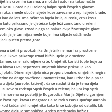
vijetla s crvenim šarama, a možda i autor na takav način
nu kosu. Pored nje u zelenoj haljini sjedi čovjek s glavom
ruku, smeđe obuće, sijede kose zavezane u rep i sijede brade.
n kao da leti. Ima raširena bijela krila, aureolu, crnu kosu,
m kutu prikazano je djetešce koje leži zamotano u zeleni
em oko glave. Iznad njega se nalaze dvije životinjske glave.
životinja je tamnija,smeđe boje, ima šiljaste uši.Smeđa
ogled upućen prema gore.
jena u četiri pravokutnika.Umjetnik ne mari za prostorne
enije likove prikazuje iznad bližih.Djelo je omeđeno
amne, crne, zalomljene crte. Umjetnik koristi tople boje za
u likova.Ovaj nepoznati umjetnik likove prikazuje kao
 plohi. Dimenzije tijela nisu proporcionalne, umjetnik negira
u jedne na druge savršeno uravnotežena, kao i izbor boja pa se
djelu (aureole, križevi) , da se naslutiti da je tema djela
Isusovom rođenju.Sijedi čovjek u zelenoj haljini koji sjedi
eži izmorena na postelji je Bogorodica Marija.Dijete u gornjem
je životinje, krava i magarac.Da se radi o Isusu upućuje aureola
 kod kršćanskih umjetnika kako bi se izdvojio od ostalih. Lik
ovome djelu je simbolična. Anđeo predstavlja božjeg