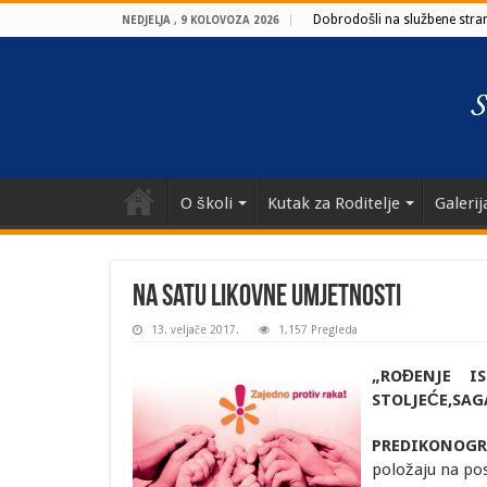
Dobrodošli na službene strani
NEDJELJA , 9 KOLOVOZA 2026
O školi
Kutak za Roditelje
Galerij
Na satu likovne umjetnosti
13. veljače 2017.
1,157 Pregleda
„ROĐENJE IS
STOLJEĆE,SAG
PREDIKONOGR
položaju na pos