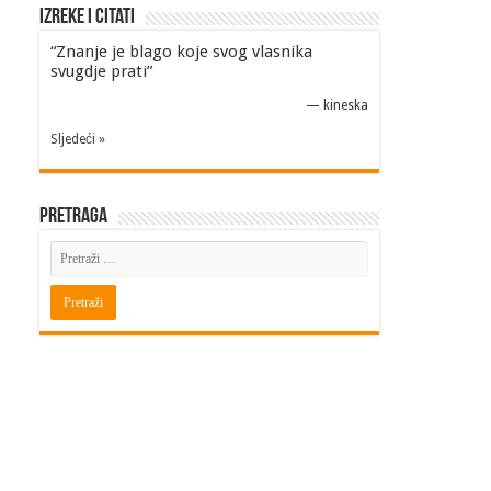
Izreke i Citati
“Znanje je blago koje svog vlasnika
svugdje prati”
—
kineska
Sljedeći »
Pretraga