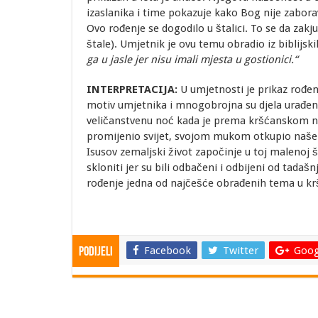
izaslanika i time pokazuje kako Bog nije zabora
Ovo rođenje se dogodilo u štalici. To se da zakjuč
štale). Umjetnik je ovu temu obradio iz biblijski
ga u jasle jer nisu imali mjesta u gostionici.“
INTERPRETACIJA:
U umjetnosti je prikaz rođenj
motiv umjetnika i mnogobrojna su djela urađen
veličanstvenu noć kada je prema kršćanskom n
promijenio svijet, svojom mukom otkupio naše g
Isusov zemaljski život započinje u toj malenoj št
skloniti jer su bili odbačeni i odbijeni od tadaš
rođenje jedna od najčešće obrađenih tema u kr
Facebook
Twitter
Goog
Podijeli