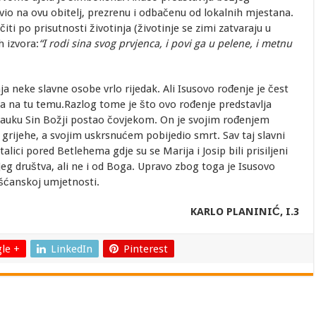
vio na ovu obitelj, prezrenu i odbačenu od lokalnih mjestana.
iti po prisutnosti životinja (životinje se zimi zatvaraju u
h izvora:
“I rodi sina svog prvjenca, i povi ga u pelene, i metnu
a neke slavne osobe vrlo rijedak. Ali Isusovo rođenje je čest
a na tu temu.Razlog tome je što ovo rođenje predstavlja
auku Sin Božji postao čovjekom. On je svojim rođenjem
rijehe, a svojim uskrsnućem pobijedio smrt. Sav taj slavni
alici pored Betlehema gdje su se Marija i Josip bili prisiljeni
njeg društva, ali ne i od Boga. Upravo zbog toga je Isusovo
šćanskoj umjetnosti.
KARLO PLANINIĆ, I.3
le +
LinkedIn
Pinterest