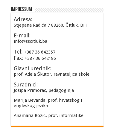
Impressum
Adresa:
Stjepana Radića 7 88260, Čitluk, BiH
E-mail:
info@sscitluk.ba
Tel:
+387 36 642357
Fax:
+387 36 642186
Glavni urednik:
prof. Adela Škutor, ravnateljica škole
Suradnici:
Josipa Primorac, pedagoginja
Marija Bevanda, prof. hrvatskog i
engleskog jezika
Anamaria Rozić, prof. informatike