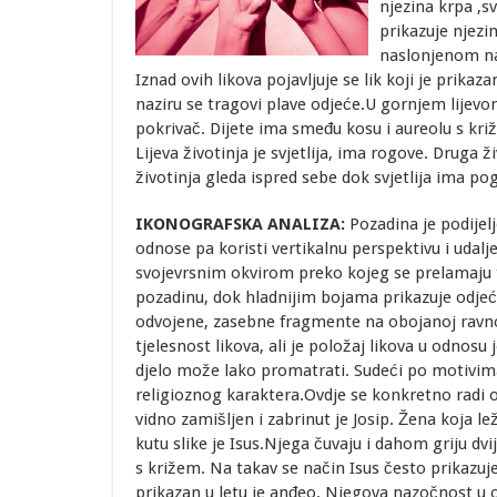
njezina krpa ,s
prikazuje njezi
naslonjenom na 
Iznad ovih likova pojavljuje se lik koji je prikaza
naziru se tragovi plave odjeće.U gornjem lijevo
pokrivač. Dijete ima smeđu kosu i aureolu s križ
Lijeva životinja je svjetlija, ima rogove. Druga 
životinja gleda ispred sebe dok svjetlija ima p
IKONOGRAFSKA ANALIZA:
Pozadina je podijel
odnose pa koristi vertikalnu perspektivu i udalj
svojevrsnim okvirom preko kojeg se prelamaju t
pozadinu, dok hladnijim bojama prikazuje odjeć
odvojene, zasebne fragmente na obojanoj ravnoj
tjelesnost likova, ali je položaj likova u odnos
djelo može lako promatrati. Sudeći po motivima u 
religioznog karaktera.Ovdje se konkretno radi o 
vidno zamišljen i zabrinut je Josip. Žena koja l
kutu slike je Isus.Njega čuvaju i dahom griju dvi
s križem. Na takav se način Isus često prikazuje
prikazan u letu je anđeo. Njegova nazočnost u 