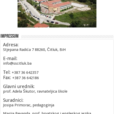
Impressum
Adresa:
Stjepana Radića 7 88260, Čitluk, BiH
E-mail:
info@sscitluk.ba
Tel:
+387 36 642357
Fax:
+387 36 642186
Glavni urednik:
prof. Adela Škutor, ravnateljica škole
Suradnici:
Josipa Primorac, pedagoginja
Marija Bevanda, prof. hrvatskog i engleskog jezika