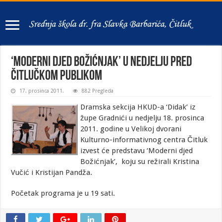
‘Moderni djed Božićnjak’ u nedjelju pred
čitlučkom publikom
17. prosinca 2011.
882 Pregleda
Dramska sekcija HKUD-a ‘Didak’ iz
župe Gradnići u nedjelju 18. prosinca
2011. godine u Velikoj dvorani
Kulturno-informativnog centra Čitluk
izvest će predstavu ‘Moderni djed
Božićnjak’, koju su režirali Kristina
Vučić i Kristijan Pandža.
Početak programa je u 19 sati.