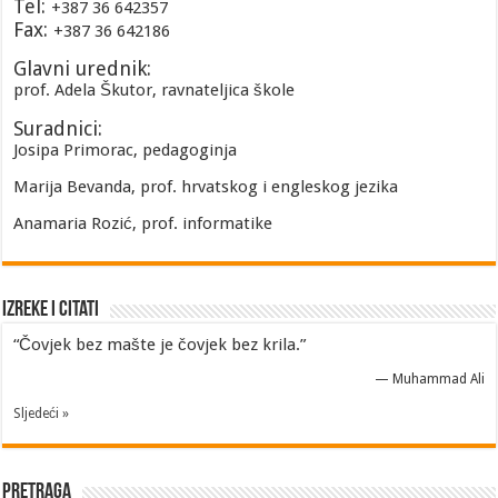
Tel:
+387 36 642357
Fax:
+387 36 642186
Glavni urednik:
prof. Adela Škutor, ravnateljica škole
Suradnici:
Josipa Primorac, pedagoginja
Marija Bevanda, prof. hrvatskog i engleskog jezika
Anamaria Rozić, prof. informatike
Izreke i Citati
“Čovjek bez mašte je čovjek bez krila.”
—
Muhammad Ali
Sljedeći »
Pretraga