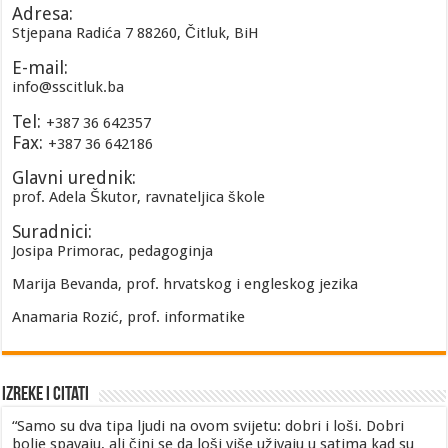
Adresa:
Stjepana Radića 7 88260, Čitluk, BiH
E-mail:
info@sscitluk.ba
Tel:
+387 36 642357
Fax:
+387 36 642186
Glavni urednik:
prof. Adela Škutor, ravnateljica škole
Suradnici:
Josipa Primorac, pedagoginja
Marija Bevanda, prof. hrvatskog i engleskog jezika
Anamaria Rozić, prof. informatike
Izreke i Citati
“Samo su dva tipa ljudi na ovom svijetu: dobri i loši. Dobri
bolje spavaju, ali čini se da loši više uživaju u satima kad su