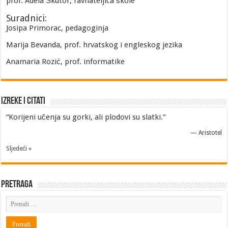
prof. Adela Škutor, ravnateljica škole
Suradnici:
Josipa Primorac, pedagoginja
Marija Bevanda, prof. hrvatskog i engleskog jezika
Anamaria Rozić, prof. informatike
Izreke i Citati
“Korijeni učenja su gorki, ali plodovi su slatki.”
—
Aristotel
Sljedeći »
Pretraga