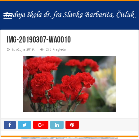
IMG-20190307-WA0010
8. ožujka 2019.
273 Pregleda