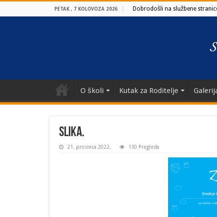
Dobrodošli na službene stranice
PETAK , 7 KOLOVOZA 2026
O školi
Kutak za Roditelje
Galerij
Slika.
21. prosinca 2022.
130 Pregleda