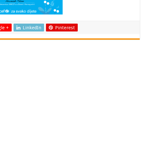
le +
LinkedIn
Pinterest