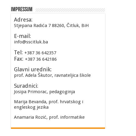
Impressum
Adresa:
Stjepana Radića 7 88260, Čitluk, BiH
E-mail:
info@sscitluk.ba
Tel:
+387 36 642357
Fax:
+387 36 642186
Glavni urednik:
prof. Adela Škutor, ravnateljica škole
Suradnici:
Josipa Primorac, pedagoginja
Marija Bevanda, prof. hrvatskog i
engleskog jezika
Anamaria Rozić, prof. informatike