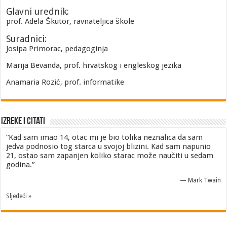
Glavni urednik:
prof. Adela Škutor, ravnateljica škole
Suradnici:
Josipa Primorac, pedagoginja
Marija Bevanda, prof. hrvatskog i engleskog jezika
Anamaria Rozić, prof. informatike
Izreke i Citati
“Kad sam imao 14, otac mi je bio tolika neznalica da sam
jedva podnosio tog starca u svojoj blizini. Kad sam napunio
21, ostao sam zapanjen koliko starac može naučiti u sedam
godina.”
—
Mark Twain
Sljedeći »