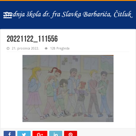
20221122_111556
21. prosinca 2022.
128 Pregleda