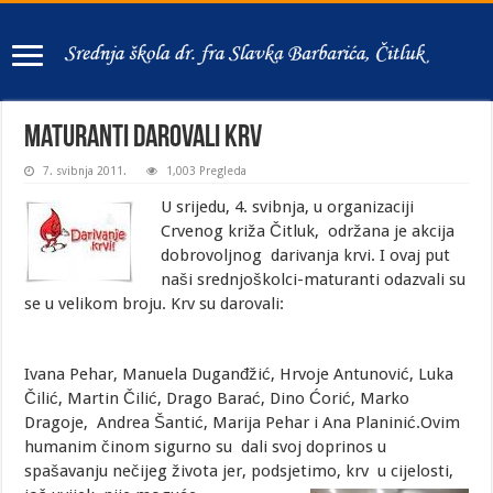
Maturanti darovali krv
7. svibnja 2011.
1,003 Pregleda
U srijedu, 4. svibnja, u organizaciji
Crvenog križa Čitluk, održana je akcija
dobrovoljnog darivanja krvi. I ovaj put
naši srednjoškolci-maturanti odazvali su
se u velikom broju. Krv su darovali:
Ivana Pehar, Manuela Duganđžić, Hrvoje Antunović, Luka
Čilić, Martin Čilić, Drago Barać, Dino Ćorić, Marko
Dragoje, Andrea Šantić, Marija Pehar i Ana Planinić.Ovim
humanim činom sigurno su dali svoj doprinos u
spašavanju nečijeg života jer, podsjetimo, krv u cijelosti,