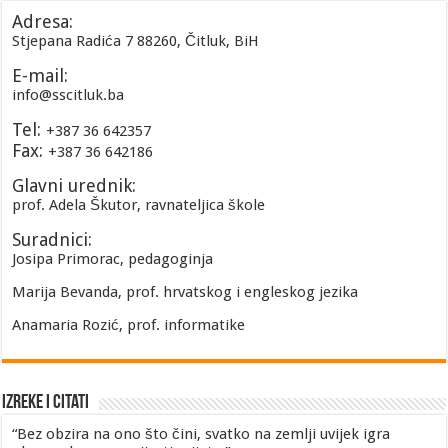
Adresa:
Stjepana Radića 7 88260, Čitluk, BiH
E-mail:
info@sscitluk.ba
Tel:
+387 36 642357
Fax:
+387 36 642186
Glavni urednik:
prof. Adela Škutor, ravnateljica škole
Suradnici:
Josipa Primorac, pedagoginja
Marija Bevanda, prof. hrvatskog i engleskog jezika
Anamaria Rozić, prof. informatike
Izreke i Citati
“Bez obzira na ono što čini, svatko na zemlji uvijek igra