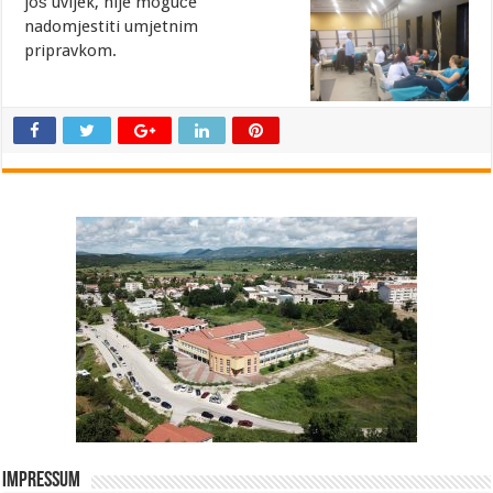
još uvijek,
nije moguće
nadomjestiti umjetnim
pripravkom.
Impressum