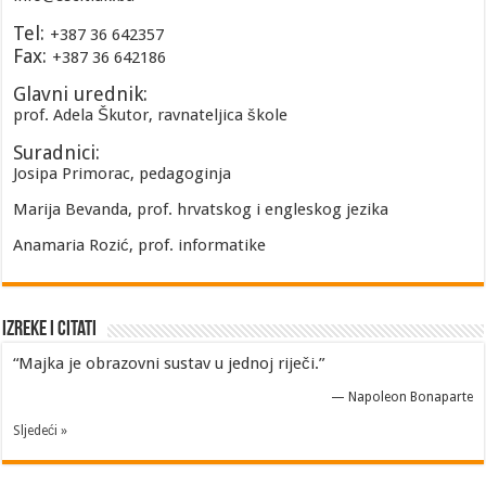
Tel:
+387 36 642357
Fax:
+387 36 642186
Glavni urednik:
prof. Adela Škutor, ravnateljica škole
Suradnici:
Josipa Primorac, pedagoginja
Marija Bevanda, prof. hrvatskog i engleskog jezika
Anamaria Rozić, prof. informatike
Izreke i Citati
“Majka je obrazovni sustav u jednoj riječi.”
—
Napoleon Bonaparte
Sljedeći »