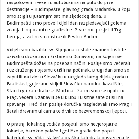
raspoloženi i veseli u autobusima na putu do prve
destinacije – Budimpešte, glavnog grada Mađarske, u koju
smo stigli u jutarnjim satima sljedećeg dana. U
Budimpešti smo proveli cijeli dan razgledavajući golema
zdanja i impozantne građevine. Prvo smo posjetili Trg
heroja, a zatim smo istražili Peštu i Budim.
Vidjeli smo baziliku sv. Stjepana i ostale znamenitosti te
uživali u dvosatnom krstarenju Dunavom, na kojem se
Budimpešta doživi na poseban način. Poslije smo večerali
i uz druženje i pjesmu otišli na počinak. Drugi dan smo se
zaputili na izlet u Slovačku u razgled starog dijela grada u
Bratislavi, gdje smo vidjeli Slovačko narodno kazalište,
Stari trg i katedralu sv. Martina. Zatim smo se uputili u
Prag, večerali, zabavili se u klubu i u sitne sate otišli na
spavanje. Treći dan poslije doručka razgledavali smo Prag i
šetali drevnim ulicama te divili se bezvremenskoj ljepoti.
U pratnji lokalnog vodiča posjetili smo nevjerojatne
lokacije, barokne palače i gotičke građevine poput
katedrale sv. Vida. Najveća praška katedrala posvećena je