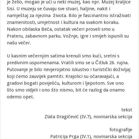
je želio, mogao je ući u neki muzej, kao npr. Muzej kraljice
Sisi. U muzeju se čuvaju sve stvari, haljine, nakit i
namještaj za njezina života. Bilo je fascinantno istraživati
znamenitosti, umjetnost i kultura na svakom koraku.
Nakon obilaska Beča, ostatak večeri proveli smo u
Prateru, zabavnom parku. Vožnje, igre i smijeh ispunili su
našu večer.
U kasnim večernjim satima krenuli smo kući, sretni s
predivnim uspomenama. Vratili smo se u Čitluk 26. rujna.
Putovanje je bilo nevjerojatno iskustvo i turistički doživljaj
koji ćemo zauvijek pamtiti. Krajolici su očaravajući, a
gradovi bogati poviješću, kulturom i ljepotom. Sve ono
što smo vidjeli i ono što nismo, bit će razlog da onamo
odemo opet.
tekst
Zlata Dragičević (IV.7), novinarska sekcija
fotografije
Patricija Prga (IV.1), novinarska sekcija