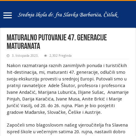
Maturalno putovanje 47. generacije
maturanata
3. listopada 2023.
2,302 Pregleda
Nakon razmatranja raznih zanimljivih ponuda i turističkih
hit-destinacija, mi, maturanti 47. generacije, odlučili smo
svoju ekskurziju provesti u srednjoj Europi. Putovali smo u
pratnji ravnateljice Adele Škutor, profesora i profesorica
Ivane Andačić, Marijana Luburića, Ilijane Sušac, Anamarije
Pinjuh, Darija Karačića, Ivane Musa, Anite Brkić i Marije
Juričić Vasilj, od 20. do 26. rujna. Plan je bio posjetiti
gradove Mađarske, Slovačke, Češke i Austrije.
Započeli smo blagoslovom našeg vjeroučitelja fra Slavena
ispred škole u večernjim satima 20. rujna, nastavili dobro