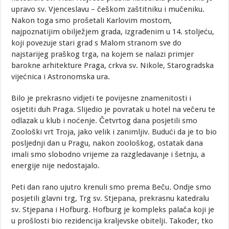
upravo sv. Vjenceslavu – češkom zaštitniku i mučeniku.
Nakon toga smo prošetali Karlovim mostom,
najpoznatijim obilježjem grada, izgrađenim u 14. stoljeću,
koji povezuje stari grad s Malom stranom sve do
najstarijeg praškog trga, na kojem se nalazi primjer
barokne arhitekture Praga, crkva sv. Nikole, Starogradska
vijećnica i Astronomska ura.
Bilo je prekrasno vidjeti te povijesne znamenitosti i
osjetiti duh Praga. Slijedio je povratak u hotel na večeru te
odlazak u klub i noćenje. Četvrtog dana posjetili smo
Zoološki vrt Troja, jako velik i zanimljiv. Budući da je to bio
posljednji dan u Pragu, nakon zoološkog, ostatak dana
imali smo slobodno vrijeme za razgledavanje i šetnju, a
energije nije nedostajalo.
Peti dan rano ujutro krenuli smo prema Beču. Ondje smo
posjetili glavni trg, Trg sv. Stjepana, prekrasnu katedralu
sv. Stjepana i Hofburg. Hofburg je kompleks palača koji je
u prošlosti bio rezidencija kraljevske obitelji. Također, tko