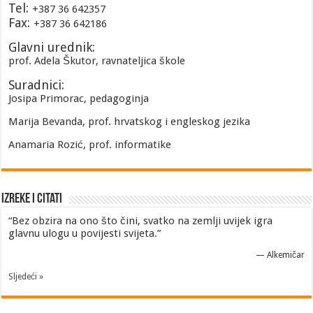
Tel:
+387 36 642357
Fax:
+387 36 642186
Glavni urednik:
prof. Adela Škutor, ravnateljica škole
Suradnici:
Josipa Primorac, pedagoginja
Marija Bevanda, prof. hrvatskog i engleskog jezika
Anamaria Rozić, prof. informatike
Izreke i Citati
“Bez obzira na ono što čini, svatko na zemlji uvijek igra
glavnu ulogu u povijesti svijeta.”
—
Alkemičar
Sljedeći »