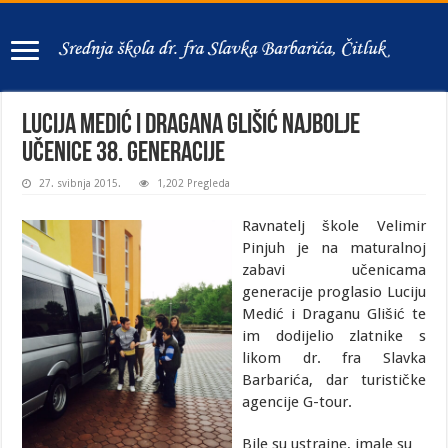
Lucija Medić i Dragana Glišić najbolje
učenice 38. generacije
27. svibnja 2015.
1,202 Pregleda
Ravnatelj škole Velimir
Pinjuh je na maturalnoj
zabavi učenicama
generacije proglasio Luciju
Medić i Draganu Glišić te
im dodijelio zlatnike s
likom dr. fra Slavka
Barbarića, dar turističke
agencije G-tour.
Bile su ustrajne, imale su