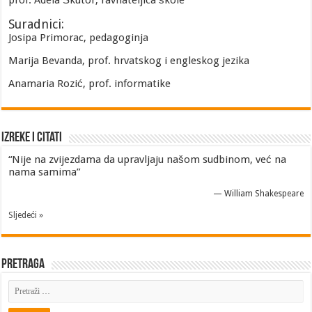
prof. Adela Škutor, ravnateljica škole
Suradnici:
Josipa Primorac, pedagoginja
Marija Bevanda, prof. hrvatskog i engleskog jezika
Anamaria Rozić, prof. informatike
Izreke i Citati
“Nije na zvijezdama da upravljaju našom sudbinom, već na
nama samima”
—
William Shakespeare
Sljedeći »
Pretraga