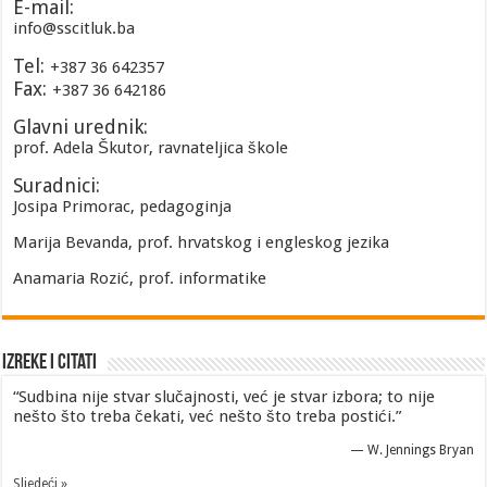
E-mail:
info@sscitluk.ba
Tel:
+387 36 642357
Fax:
+387 36 642186
Glavni urednik:
prof. Adela Škutor, ravnateljica škole
Suradnici:
Josipa Primorac, pedagoginja
Marija Bevanda, prof. hrvatskog i engleskog jezika
Anamaria Rozić, prof. informatike
Izreke i Citati
“Sudbina nije stvar slučajnosti, već je stvar izbora; to nije
nešto što treba čekati, već nešto što treba postići.”
—
W. Jennings Bryan
Sljedeći »