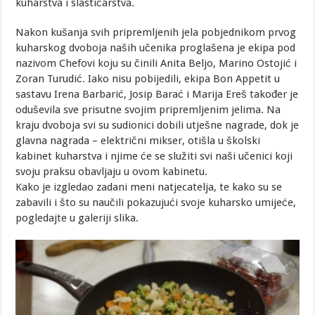
kuharstva i slastičarstva.
Nakon kušanja svih pripremljenih jela pobjednikom prvog
kuharskog dvoboja naših učenika proglašena je ekipa pod
nazivom Chefovi koju su činili Anita Beljo, Marino Ostojić i
Zoran Turudić. Iako nisu pobijedili, ekipa Bon Appetit u
sastavu Irena Barbarić, Josip Barać i Marija Ereš također je
oduševila sve prisutne svojim pripremljenim jelima. Na
kraju dvoboja svi su sudionici dobili utješne nagrade, dok je
glavna nagrada – električni mikser, otišla u školski
kabinet kuharstva i njime će se služiti svi naši učenici koji
svoju praksu obavljaju u ovom kabinetu.
Kako je izgledao zadani meni natjecatelja, te kako su se
zabavili i što su naučili pokazujući svoje kuharsko umijeće,
pogledajte u galeriji slika.