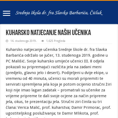
Kuharsko natjecanje naših učenika
14. studenoga 2019.
1,625 Pregleda
Kuharsko natjecanje učenika Srednje škole dr. fra Slavka
Barbarića održalo se jučer, 13. studenoga 2019. godine u
PC Mališić. Svoje kuharsko umijeće učenici III. 8 odjela
pokazali su pripremajući različita jela na zadani meni
(predjelo, glavno jelo i desert). Podijeljeni u dvije ekipe, u
vremenu od 40 minuta, učenici su morali pripremiti te
servirati spremljena jela koja je potom ocijenio stručni žiri
koji nije imao lagan zadatak – promatrali su učenike za
vrijeme pripreme te dali svoje ocjene za način pripreme
jela, okus, te prezentaciju jela. Stručni ziri činila su tri
člana: Verica Malić, prof. kuharstva; Damir Primorac, prof.
ugostiteljskog posluživanja; te Damir Mlikota, prof.