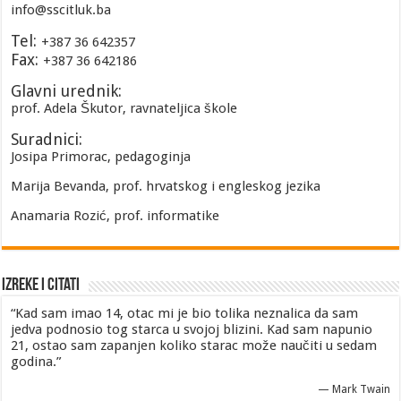
info@sscitluk.ba
Tel:
+387 36 642357
Fax:
+387 36 642186
Glavni urednik:
prof. Adela Škutor, ravnateljica škole
Suradnici:
Josipa Primorac, pedagoginja
Marija Bevanda, prof. hrvatskog i engleskog jezika
Anamaria Rozić, prof. informatike
Izreke i Citati
“Kad sam imao 14, otac mi je bio tolika neznalica da sam
jedva podnosio tog starca u svojoj blizini. Kad sam napunio
21, ostao sam zapanjen koliko starac može naučiti u sedam
godina.”
—
Mark Twain