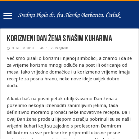
Korizmeni Dan žena s našim kuharima
9. ožujka 2019.
1,025 Pregleda
Već smo pisali o korizmi i njenoj simbolici, a znamo i da se
za vrijeme korizme mnogi odluče na post ili odricanje od
mesa. Iako vrijedne domaćice i u korizmeno vrijeme imaju
recepte za posnu hranu, neke nove ideje uvijek dobro
dođu.
A kada baš na posni petak obilježavamo Dan žena a
poželimo nekoga iznenaditi zanimljivim jelima, tada
definitivno moramo pronaći neke inovativne recepte. Da i
ovaj Dan žena prođe u lijepom ozračju pobrinuli su se naši
vrijedni kuhari koji su zajedno s profesorom Damirom
Mlikotom za sve profesorice pripremili ukusne posne