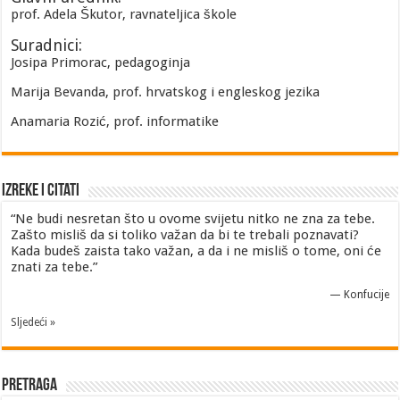
prof. Adela Škutor, ravnateljica škole
Suradnici:
Josipa Primorac, pedagoginja
Marija Bevanda, prof. hrvatskog i engleskog jezika
Anamaria Rozić, prof. informatike
Izreke i Citati
“Ne budi nesretan što u ovome svijetu nitko ne zna za tebe.
Zašto misliš da si toliko važan da bi te trebali poznavati?
Kada budeš zaista tako važan, a da i ne misliš o tome, oni će
znati za tebe.”
—
Konfucije
Sljedeći »
Pretraga