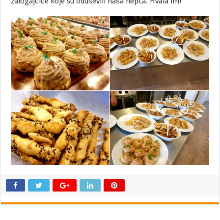
zalogajčiće koje su oduševili naša nepca. Hvala im!