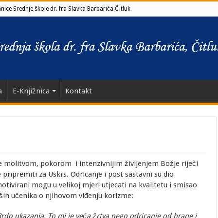
ice Srednje škole dr. fra Slavka Barbarića Čitluk
a
E-Knjižnica
Kontakt
e molitvom, pokorom i intenzivnijim življenjem Božje riječi
e pripremiti za Uskrs. Odricanje i post sastavni su dio
tivirani mogu u velikoj mjeri utjecati na kvalitetu i smisao
ših učenika o njihovom viđenju korizme:
Brdo ukazanja. To mi je veća žrtva nego odricanje od hrane i