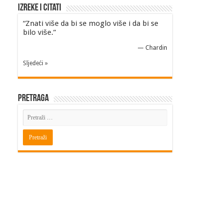
Izreke i Citati
“Znati više da bi se moglo više i da bi se
bilo više.”
—
Chardin
Sljedeći »
Pretraga