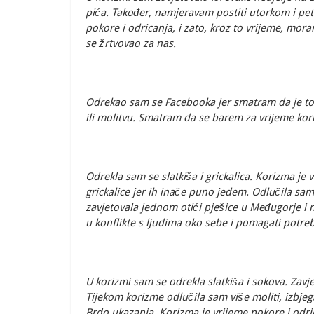
pića. Također, namjeravam postiti utorkom i pet
pokore i odricanja, i zato, kroz to vrijeme, mor
se žrtvovao za nas.
Odrekao sam se Facebooka jer smatram da je to 
ili molitvu. Smatram da se barem za vrijeme kori
Odrekla sam se slatkiša i grickalica. Korizma je v
grickalice jer ih inače puno jedem. Odlučila sam 
zavjetovala jednom otići pješice u Međugorje i n
u konflikte s ljudima oko sebe i pomagati potre
U korizmi sam se odrekla slatkiša i sokova. Zavje
Tijekom korizme odlučila sam više moliti, izbjeg
Brdo ukazanja. Korizma je vrijeme pokore i odri