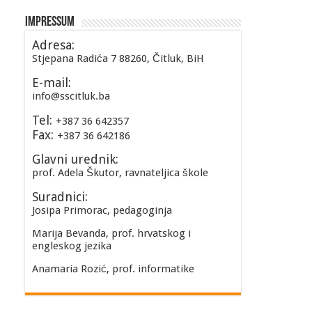
Impressum
Adresa:
Stjepana Radića 7 88260, Čitluk, BiH
E-mail:
info@sscitluk.ba
Tel:
+387 36 642357
Fax:
+387 36 642186
Glavni urednik:
prof. Adela Škutor, ravnateljica škole
Suradnici:
Josipa Primorac, pedagoginja
Marija Bevanda, prof. hrvatskog i
engleskog jezika
Anamaria Rozić, prof. informatike