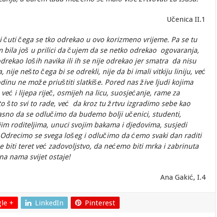
Učenica II.1
 čuti čega se tko odrekao u ovo korizmeno vrijeme. Pa se tu
m bila još u prilici da čujem da se netko odrekao ogovaranja,
drekao loših navika ili ih se nije odrekao jer smatra da nisu
nije nešto čega bi se odrekli, nije da bi imali vitkiju liniju, već
inu ne može priuštiti slatkiše. Pored nas žive ljudi kojima
ć i lijepa riječ, osmijeh na licu, suosjećanje, rame za
o što svi to rade, već da kroz tu žrtvu izgradimo sebe kao
asno da se odlučimo da budemo bolji učenici, studenti,
im roditeljima, unuci svojim bakama i djedovima, susjedi
Odrecimo se svega lošeg i odlučimo da ćemo svaki dan raditi
biti teret već zadovoljstvo, da nećemo biti mrka i zabrinuta
 na nama svijet ostaje!
Ana Gakić, I.4
le +
LinkedIn
Pinterest