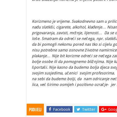
Korizmeno je vrijeme. Svakodnevno sam u prilici
nađu slatkiši, cigarete, alkohol, klađenje… Nisa
prigovaranja, zavisti, mržnje, lijenosti… Da se o
loše. Smatram da odreći se nečega, npr. slatkiša, 
da bi pomogli nekomu pored nas tko si cijelu god
nisu potrebne samo osnovne životne namirnice ve
plakanje… Nije bit korizme odreći se nečega zat
bolje osobe ili da pomognemo bližnjima. Nije k
športaši. Nije kasno da budemo bolja djeca svoj
svojim susjedima, učenici svojim profesorima. 
na sebi da budemo bolji, da nam odricanje neće 
lica, već širimo osmijeh i pozitivno ozračje- jer
Facebook
Twitter
Goog
Podijeli