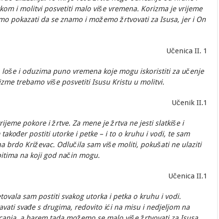
kom i molitvi posvetiti malo više vremena. Korizma je vrijeme
amo pokazati da se znamo i možemo žrtvovati za Isusa, jer i On
Učenica II. 1
loše i oduzima puno vremena koje mogu iskoristiti za učenje
zme trebamo više posvetiti Isusu Kristu u molitvi.
Učenik II.1
rijeme pokore i žrtve. Za mene je žrtva ne jesti slatkiše i
također postiti utorke i petke – i to o kruhu i vodi, te sam
a brdo Križevac. Odlučila sam više moliti, pokušati ne ulaziti
bitima na koji god način mogu.
Učenica II.1
tovala sam postiti svakog utorka i petka o kruhu i vodi.
avati svađe s drugima, redovito ići na misu i nedjeljom na
canja, a barem tada možemo se malo više žrtvovati za Isusa.