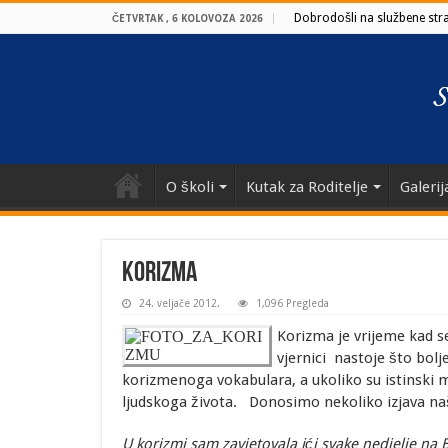
Dobrodošli na službene stran
ČETVRTAK , 6 KOLOVOZA 2026
O školi
Kutak za Roditelje
Galerij
Korizma
24. veljače 2012.
1,096 Pregleda
Korizma je vrijeme kad s
vjernici nastoje što bolj
korizmenoga vokabulara, a ukoliko su istinski mo
ljudskoga života. Donosimo nekoliko izjava na
U korizmi sam zavjetovala ići svake nedjelje na 